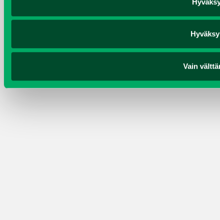
Hyväksy
Hyväksy 
Vain vältt