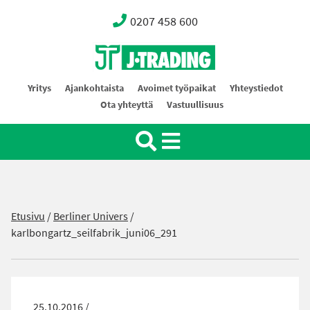
0207 458 600
Oy J-Trading Ab
Yritys
Ajankohtaista
Avoimet työpaikat
Yhteystiedot
Ota yhteyttä
Vastuullisuus
Etusivu
/
Berliner Univers
/
karlbongartz_seilfabrik_juni06_291
25.10.2016 /