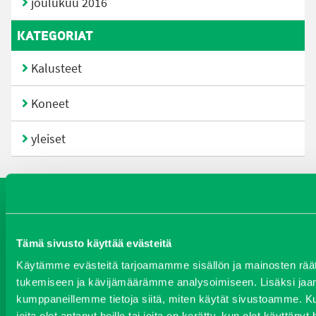
joulukuu 2016
KATEGORIAT
Kalusteet
Koneet
yleiset
Koneet
Vaihtokoneet
Kalusteet
Huolto ja varaosat
Verkkokauppa
Tämä sivusto käyttää evästeitä
JT Vuokrakone
Jälleenmyyjät
Käytämme evästeitä tarjoamamme sisällön ja mainosten räät
tukemiseen ja kävijämäärämme analysoimiseen. Lisäksi jaam
kumppaneillemme tietoja siitä, miten käytät sivustoamme. Ku
joita olet antanut heille tai joita on kerätty, kun olet käyttäny