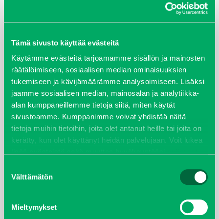
ARKISTOT
Tämä sivusto käyttää evästeitä
maaliskuu 2026
Käytämme evästeitä tarjoamamme sisällön ja mainosten
räätälöimiseen, sosiaalisen median ominaisuuksien
elokuu 2024
tukemiseen ja kävijämäärämme analysoimiseen. Lisäksi
jaamme sosiaalisen median, mainosalan ja analytiikka-
syyskuu 2023
alan kumppaneillemme tietoja siitä, miten käytät
sivustoamme. Kumppanimme voivat yhdistää näitä
joulukuu 2022
tietoja muihin tietoihin, joita olet antanut heille tai joita on
kerätty, kun olet käyttänyt heidän palvelujaan. Voit lukea
huhtikuu 2022
lisää evästeistä sekä muuttaa hyväksyntääsi
evästeet
sivulta.
Suostumuksen
helmikuu 2022
Välttämätön
valinta
joulukuu 2021
Mieltymykset