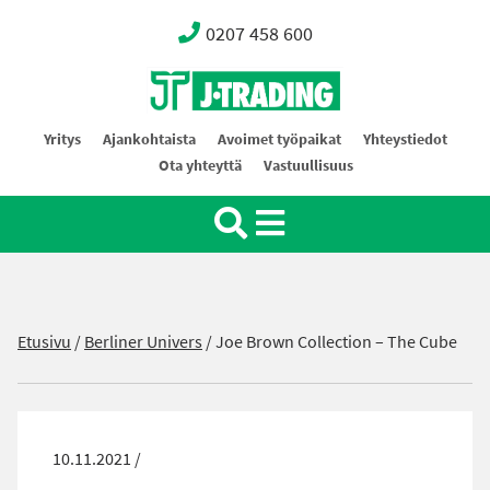
0207 458 600
Oy J-Trading Ab
Yritys
Ajankohtaista
Avoimet työpaikat
Yhteystiedot
Ota yhteyttä
Vastuullisuus
Etusivu
/
Berliner Univers
/
Joe Brown Collection – The Cube
10.11.2021 /