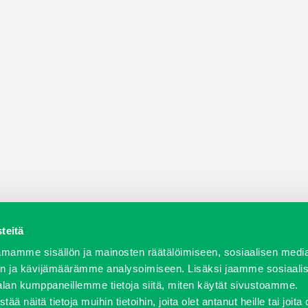
teitä
a varaosat
Verkkokauppa
JT Vuokrakone
Jälleenmy
mamme sisällön ja mainosten räätälöimiseen, sosiaalisen medi
n ja kävijämäärämme analysoimiseen. Lisäksi jaamme sosiaali
alan kumppaneillemme tietoja siitä, miten käytät sivustoamme.
näitä tietoja muihin tietoihin, joita olet antanut heille tai joita 