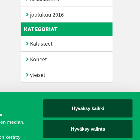
joulukuu 2016
KATEGORIAT
Kalusteet
Koneet
yleiset
Hyväksy kaikki
yjät
an
sen median,
Hyväksy valinta
on kerätty,