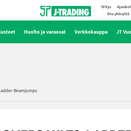
Yritys
Ajankoh
Ota yhteyttä
Oy J-Trading Ab
lusteet
Huolto ja varaosat
Verkkokauppa
JT Vu
-Ladder-Beamjumps