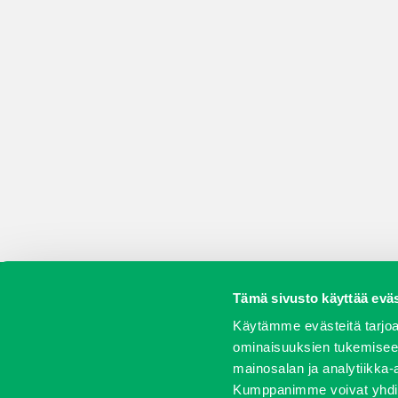
Tämä sivusto käyttää eväs
Koneet
Vaihtokoneet
Kalusteet
Huolto j
Käytämme evästeitä tarjoa
ominaisuuksien tukemisee
mainosalan ja analytiikka-
Kumppanimme voivat yhdistää 