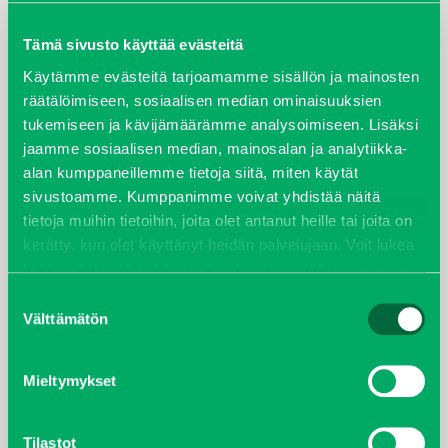
maaliskuu 2026
Tämä sivusto käyttää evästeitä
elokuu 2024
Käytämme evästeitä tarjoamamme sisällön ja mainosten
räätälöimiseen, sosiaalisen median ominaisuuksien
tukemiseen ja kävijämäärämme analysoimiseen. Lisäksi
syyskuu 2023
jaamme sosiaalisen median, mainosalan ja analytiikka-
alan kumppaneillemme tietoja siitä, miten käytät
joulukuu 2022
sivustoamme. Kumppanimme voivat yhdistää näitä
tietoja muihin tietoihin, joita olet antanut heille tai joita on
huhtikuu 2022
kerätty, kun olet käyttänyt heidän palvelujaan. Voit lukea
lisää evästeistä sekä muuttaa hyväksyntääsi
evästeet
helmikuu 2022
sivulta.
Suostumuksen
Välttämätön
valinta
joulukuu 2021
lokakuu 2021
Mieltymykset
kesäkuu 2021
Tilastot