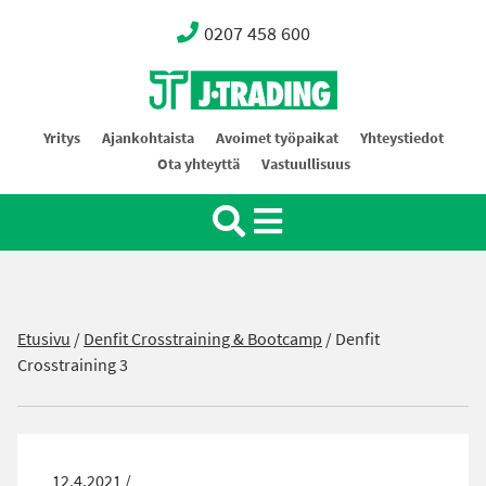
0207 458 600
Oy J-Trading Ab
Yritys
Ajankohtaista
Avoimet työpaikat
Yhteystiedot
Ota yhteyttä
Vastuullisuus
Etusivu
/
Denfit Crosstraining & Bootcamp
/
Denfit
Crosstraining 3
12.4.2021 /