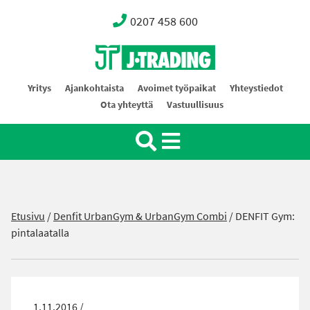
0207 458 600
Oy J-Trading Ab
Yritys
Ajankohtaista
Avoimet työpaikat
Yhteystiedot
Ota yhteyttä
Vastuullisuus
Etusivu
/
Denfit UrbanGym & UrbanGym Combi
/
DENFIT Gym:
pintalaatalla
1.11.2016 /