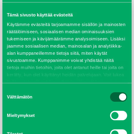
maaliskuu 2026
Tämä sivusto käyttää evästeitä
Käytämme evästeitä tarjoamamme sisällön ja mainosten
elokuu 2024
räätälöimiseen, sosiaalisen median ominaisuuksien
tukemiseen ja kävijämäärämme analysoimiseen. Lisäksi
syyskuu 2023
jaamme sosiaalisen median, mainosalan ja analytiikka-
alan kumppaneillemme tietoja siitä, miten käytät
joulukuu 2022
sivustoamme. Kumppanimme voivat yhdistää näitä
tietoja muihin tietoihin, joita olet antanut heille tai joita on
huhtikuu 2022
kerätty, kun olet käyttänyt heidän palvelujaan. Voit lukea
lisää evästeistä sekä muuttaa hyväksyntääsi
evästeet
helmikuu 2022
sivulta.
Suostumuksen
Välttämätön
valinta
joulukuu 2021
lokakuu 2021
Mieltymykset
kesäkuu 2021
Tilastot