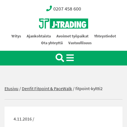
0207 458 600
Oy J-Trading Ab
Yritys
Ajankohtaista
Avoimet työpaikat
Yhteystiedot
Ota yhteyttä
Vastuullisuus
Etusivu
/
Denfit Fitpoint & PaceWalk
/
fitpoint-kyltti2
4.11.2016 /