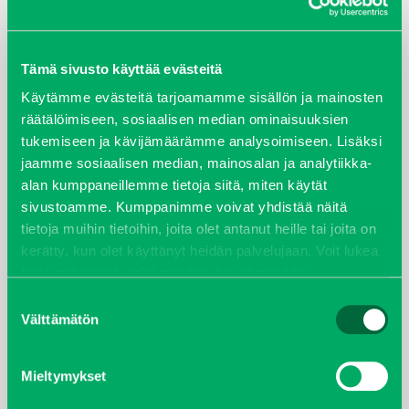
ARKISTOT
Tämä sivusto käyttää evästeitä
maaliskuu 2026
Käytämme evästeitä tarjoamamme sisällön ja mainosten
räätälöimiseen, sosiaalisen median ominaisuuksien
elokuu 2024
tukemiseen ja kävijämäärämme analysoimiseen. Lisäksi
jaamme sosiaalisen median, mainosalan ja analytiikka-
syyskuu 2023
alan kumppaneillemme tietoja siitä, miten käytät
sivustoamme. Kumppanimme voivat yhdistää näitä
joulukuu 2022
tietoja muihin tietoihin, joita olet antanut heille tai joita on
kerätty, kun olet käyttänyt heidän palvelujaan. Voit lukea
huhtikuu 2022
lisää evästeistä sekä muuttaa hyväksyntääsi
evästeet
sivulta.
Suostumuksen
helmikuu 2022
Välttämätön
valinta
joulukuu 2021
Mieltymykset
lokakuu 2021