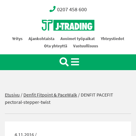
0207 458 600
Oy J-Trading Ab
Yritys
Ajankohtaista
Avoimet työpaikat
Yhteystiedot
Ota yhteyttä
Vastuullisuus
Etusivu
/
Denfit Fitpoint & PaceWalk
/
DENFIT PACEFIT
pectoral-stepper-twist
4.11.2016 /