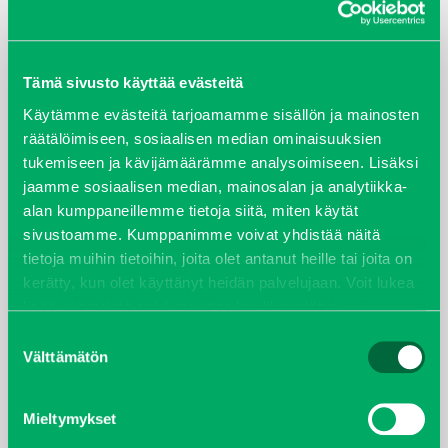
ARKISTOT
Tämä sivusto käyttää evästeitä
maaliskuu 2026
Käytämme evästeitä tarjoamamme sisällön ja mainosten
räätälöimiseen, sosiaalisen median ominaisuuksien
elokuu 2024
tukemiseen ja kävijämäärämme analysoimiseen. Lisäksi
jaamme sosiaalisen median, mainosalan ja analytiikka-
syyskuu 2023
alan kumppaneillemme tietoja siitä, miten käytät
sivustoamme. Kumppanimme voivat yhdistää näitä
joulukuu 2022
tietoja muihin tietoihin, joita olet antanut heille tai joita on
kerätty, kun olet käyttänyt heidän palvelujaan. Voit lukea
huhtikuu 2022
lisää evästeistä sekä muuttaa hyväksyntääsi
evästeet
sivulta.
Suostumuksen
helmikuu 2022
Välttämätön
valinta
joulukuu 2021
Mieltymykset