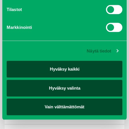
lokakuu 2021
Tilastot
kesäkuu 2021
Markkinointi
tammikuu 2021
helmikuu 2020
Näytä tiedot
joulukuu 2019
Hyväksy kaikki
huhtikuu 2019
helmikuu 2019
Hyväksy valinta
elokuu 2018
Vain välttämättömät
tammikuu 2018