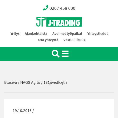
0207 458 600
Oy J-Trading Ab
Yritys
Ajankohtaista
Avoimet työpaikat
Yhteystiedot
Ota yhteyttä
Vastuullisuus
Etusivu
/
HAGS Agito
/
181jwedkxjtn
19.10.2016 /