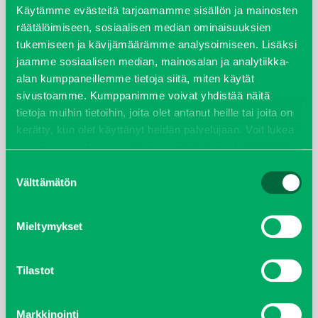
syyskuu 2023
Käytämme evästeitä tarjoamamme sisällön ja mainosten
räätälöimiseen, sosiaalisen median ominaisuuksien
joulukuu 2022
tukemiseen ja kävijämäärämme analysoimiseen. Lisäksi
jaamme sosiaalisen median, mainosalan ja analytiikka-
huhtikuu 2022
alan kumppaneillemme tietoja siitä, miten käytät
sivustoamme. Kumppanimme voivat yhdistää näitä
helmikuu 2022
tietoja muihin tietoihin, joita olet antanut heille tai joita on
kerätty, kun olet käyttänyt heidän palvelujaan. Voit lukea
joulukuu 2021
lisää evästeistä sekä muuttaa hyväksyntääsi
evästeet
sivulta.
Suostumuksen
lokakuu 2021
Välttämätön
valinta
kesäkuu 2021
Mieltymykset
tammikuu 2021
Tilastot
helmikuu 2020
Markkinointi