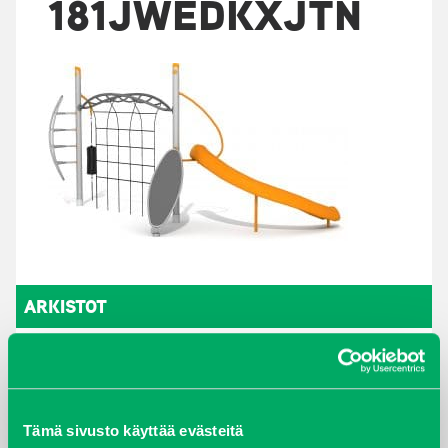
181JWEDKXJTN
ARKISTOT
maaliskuu 2026
elokuu 2024
Tämä sivusto käyttää evästeitä