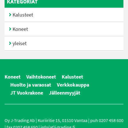
KATEGORIAT
Kalusteet
Koneet
yleiset
Koneet
Vaihtokoneet
Kalusteet
Huolto ja varaosat
Verkkokauppa
JT Vuokrakone
Jälleenmyyjät
Oy J-Trading Ab | Kuriiritie 15, 01510 Vantaa | puh 0207 458 600
| fax 0207 458 650 | info(at)j-trading.fi