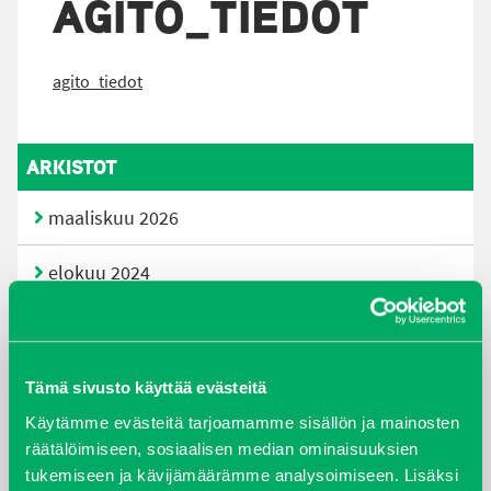
AGITO_TIEDOT
agito_tiedot
ARKISTOT
maaliskuu 2026
elokuu 2024
syyskuu 2023
joulukuu 2022
Tämä sivusto käyttää evästeitä
Käytämme evästeitä tarjoamamme sisällön ja mainosten
huhtikuu 2022
räätälöimiseen, sosiaalisen median ominaisuuksien
tukemiseen ja kävijämäärämme analysoimiseen. Lisäksi