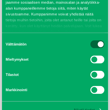
helmikuu 2022
jaamme sosiaalisen median, mainosalan ja analytiikka-
alan kumppaneillemme tietoja siitä, miten käytät
joulukuu 2021
sivustoamme. Kumppanimme voivat yhdistää näitä
tietoja muihin tietoihin, joita olet antanut heille tai joita on
lokakuu 2021
kerätty, kun olet käyttänyt heidän palvelujaan. Voit lukea
lisää evästeistä sekä muuttaa hyväksyntääsi
evästeet
kesäkuu 2021
sivulta.
Suostumuksen
Välttämätön
valinta
tammikuu 2021
Mieltymykset
helmikuu 2020
joulukuu 2019
Tilastot
huhtikuu 2019
Markkinointi
helmikuu 2019
Näytä tiedot