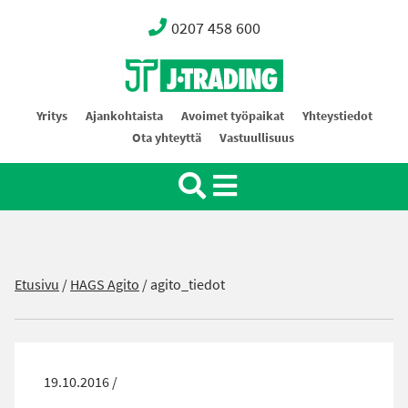
0207 458 600
Oy J-Trading Ab
Yritys
Ajankohtaista
Avoimet työpaikat
Yhteystiedot
Ota yhteyttä
Vastuullisuus
Etusivu
/
HAGS Agito
/
agito_tiedot
19.10.2016 /