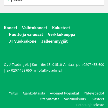
Koneet
Vaihtokoneet
Kalusteet
Huolto ja varaosat
Verkkokauppa
JT Vuokrakone
Jälleenmyyjät
Oy J-Trading Ab | Kuriiritie 15, 01510 Vantaa | puh 0207 458 600
| fax 0207 458 650 | info(at)j-trading.fi
Yritys
Ajankohtaista
Avoimet työpaikat
Yhteystiedot
Ota yhteyttä
Vastuullisuus
Evästeet
Tietosuojaseloste