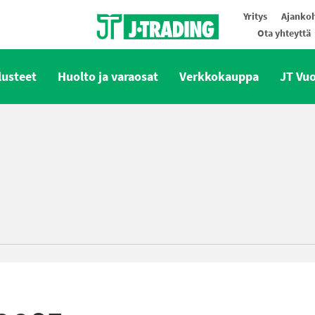
Yritys
Ajankoh
Ota yhteyttä
Oy J-Trading Ab
lusteet
Huolto ja varaosat
Verkkokauppa
JT Vu