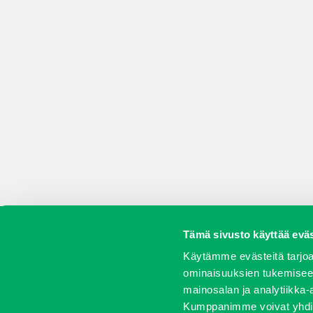
Tämä sivusto käyttää eväs
Koneet
Vaihtokoneet
Kalusteet
Huolto j
Käytämme evästeitä tarjoa
ominaisuuksien tukemisee
mainosalan ja analytiikka-
Kumppanimme voivat yhdistää 