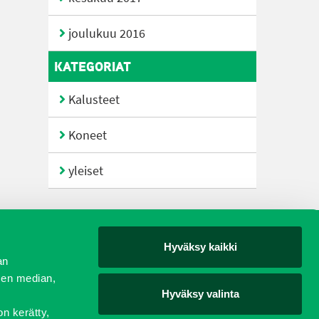
joulukuu 2016
KATEGORIAT
Kalusteet
Koneet
yleiset
Hyväksy kaikki
yjät
an
sen median,
Hyväksy valinta
on kerätty,