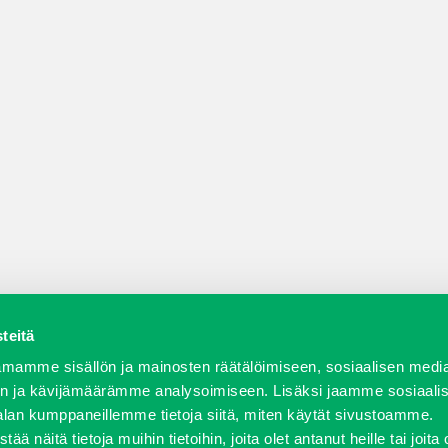
teitä
a varaosat
Verkkokauppa
JT Vuokrakone
Jälleenmy
mamme sisällön ja mainosten räätälöimiseen, sosiaalisen medi
n ja kävijämäärämme analysoimiseen. Lisäksi jaamme sosiaali
alan kumppaneillemme tietoja siitä, miten käytät sivustoamme.
näitä tietoja muihin tietoihin, joita olet antanut heille tai joita 