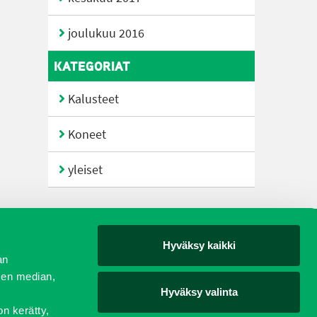
joulukuu 2016
KATEGORIAT
Kalusteet
Koneet
yleiset
Hyväksy kaikki
yjät
an
sen median,
Hyväksy valinta
on kerätty,