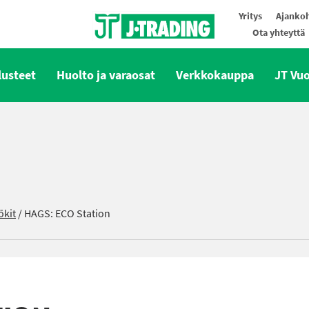
Yritys
Ajankoh
Ota yhteyttä
Oy J-Trading Ab
lusteet
Huolto ja varaosat
Verkkokauppa
JT Vu
ökit
/
HAGS: ECO Station