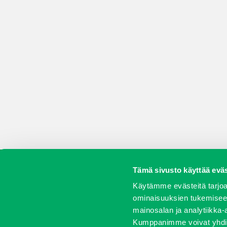
Tämä sivusto käyttää eväs
Koneet
Vaihtokoneet
Kalusteet
Huolto j
Käytämme evästeitä tarjoa
ominaisuuksien tukemisee
mainosalan ja analytiikka-
Kumppanimme voivat yhdistää 