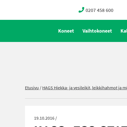
0207 458 600
Koneet
Vaihtokoneet
Ka
Etusivu
/
HAGS Hiekka- ja vesileikit, leikkihahmot ja m
19.10.2016 /