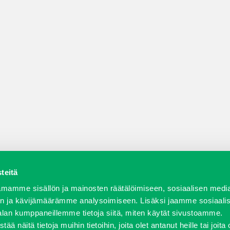
teitä
a varaosat
Verkkokauppa
JT Vuokrakone
Jälleenmy
mamme sisällön ja mainosten räätälöimiseen, sosiaalisen medi
n ja kävijämäärämme analysoimiseen. Lisäksi jaamme sosiaali
alan kumppaneillemme tietoja siitä, miten käytät sivustoamme.
näitä tietoja muihin tietoihin, joita olet antanut heille tai joita 