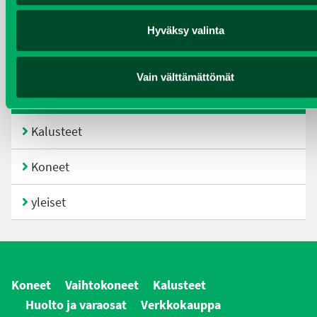
kesäkuu 2017
Hyväksy valinta
joulukuu 2016
Vain välttämättömät
KATEGORIAT
Kalusteet
Koneet
yleiset
Koneet
Vaihtokoneet
Kalusteet
Huolto ja varaosat
Verkkokauppa