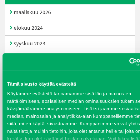
maaliskuu 2026
elokuu 2024
syyskuu 2023
joulukuu 2022
huhtikuu 2022
Tämä sivusto käyttää evästeitä
helmikuu 2022
Käytämme evästeitä tarjoamamme sisällön ja mainosten
räätälöimiseen, sosiaalisen median ominaisuuksien tukemise
joulukuu 2021
kävijämäärämme analysoimiseen. Lisäksi jaamme sosiaalis
median, mainosalan ja analytiikka-alan kumppaneillemme tie
lokakuu 2021
siitä, miten käytät sivustoamme. Kumppanimme voivat yhdis
näitä tietoja muihin tietoihin, joita olet antanut heille tai joita o
kesäkuu 2021
kerätty, kun olet käyttänyt heidän palvelujaan. Voit lukea lisä