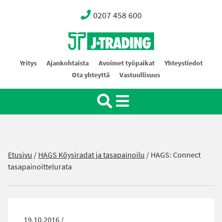
0207 458 600
Oy J-Trading Ab
Yritys
Ajankohtaista
Avoimet työpaikat
Yhteystiedot
Ota yhteyttä
Vastuullisuus
Etusivu
/
HAGS Köysiradat ja tasapainoilu
/
HAGS: Connect
tasapainoittelurata
19.10.2016 /