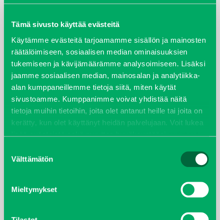
maaliskuu 2026
Tämä sivusto käyttää evästeitä
Käytämme evästeitä tarjoamamme sisällön ja mainosten
elokuu 2024
räätälöimiseen, sosiaalisen median ominaisuuksien
tukemiseen ja kävijämäärämme analysoimiseen. Lisäksi
syyskuu 2023
jaamme sosiaalisen median, mainosalan ja analytiikka-
alan kumppaneillemme tietoja siitä, miten käytät
joulukuu 2022
sivustoamme. Kumppanimme voivat yhdistää näitä
tietoja muihin tietoihin, joita olet antanut heille tai joita on
huhtikuu 2022
kerätty, kun olet käyttänyt heidän palvelujaan. Voit lukea
lisää evästeistä sekä muuttaa hyväksyntääsi
evästeet
helmikuu 2022
sivulta.
Suostumuksen
Välttämätön
valinta
joulukuu 2021
lokakuu 2021
Mieltymykset
kesäkuu 2021
Tilastot