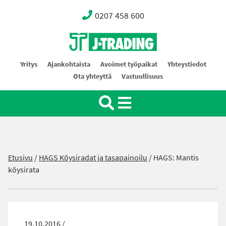
0207 458 600
Oy J-Trading Ab
Yritys
Ajankohtaista
Avoimet työpaikat
Yhteystiedot
Ota yhteyttä
Vastuullisuus
Etusivu
/
HAGS Köysiradat ja tasapainoilu
/
HAGS: Mantis
köysirata
19.10.2016 /