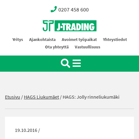
0207 458 600
Oy J-Trading Ab
Yritys
Ajankohtaista
Avoimet työpaikat
Yhteystiedot
Ota yhteyttä
Vastuullisuus
Etusivu
/
HAGS Liukumäet
/
HAGS: Jolly rinneliukumäki
19.10.2016 /