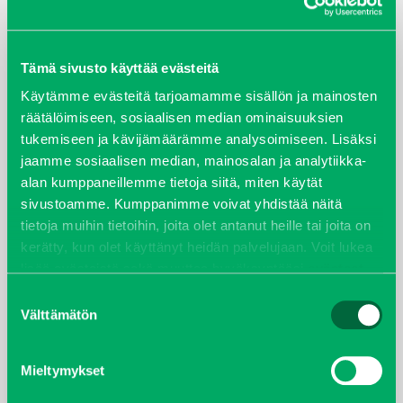
ARKISTOT
Tämä sivusto käyttää evästeitä
maaliskuu 2026
Käytämme evästeitä tarjoamamme sisällön ja mainosten
räätälöimiseen, sosiaalisen median ominaisuuksien
elokuu 2024
tukemiseen ja kävijämäärämme analysoimiseen. Lisäksi
jaamme sosiaalisen median, mainosalan ja analytiikka-
syyskuu 2023
alan kumppaneillemme tietoja siitä, miten käytät
sivustoamme. Kumppanimme voivat yhdistää näitä
joulukuu 2022
tietoja muihin tietoihin, joita olet antanut heille tai joita on
kerätty, kun olet käyttänyt heidän palvelujaan. Voit lukea
huhtikuu 2022
lisää evästeistä sekä muuttaa hyväksyntääsi
evästeet
sivulta.
Suostumuksen
helmikuu 2022
Välttämätön
valinta
joulukuu 2021
Mieltymykset
lokakuu 2021