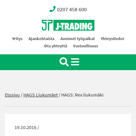
0207 458 600
Oy J-Trading Ab
Yritys
Ajankohtaista
Avoimet työpaikat
Yhteystiedot
Ota yhteyttä
Vastuullisuus
Etusivu
/
HAGS Liukumäet
/
HAGS: Rex liukumäki
19.10.2016 /