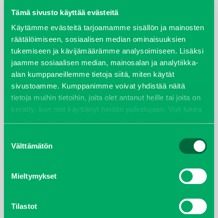
Tämä sivusto käyttää evästeitä
elokuu 2024
Käytämme evästeitä tarjoamamme sisällön ja mainosten
räätälöimiseen, sosiaalisen median ominaisuuksien
syyskuu 2023
tukemiseen ja kävijämäärämme analysoimiseen. Lisäksi
jaamme sosiaalisen median, mainosalan ja analytiikka-
joulukuu 2022
alan kumppaneillemme tietoja siitä, miten käytät
sivustoamme. Kumppanimme voivat yhdistää näitä
huhtikuu 2022
tietoja muihin tietoihin, joita olet antanut heille tai joita on
kerätty, kun olet käyttänyt heidän palvelujaan. Voit lukea
helmikuu 2022
lisää evästeistä sekä muuttaa hyväksyntääsi
evästeet
sivulta.
Suostumuksen
joulukuu 2021
Välttämätön
valinta
lokakuu 2021
Mieltymykset
kesäkuu 2021
Tilastot
tammikuu 2021