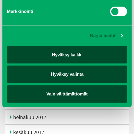
Markkinointi
helmikuu 2020
joulukuu 2019
Näytä tiedot
huhtikuu 2019
Hyväksy kaikki
helmikuu 2019
elokuu 2018
Hyväksy valinta
tammikuu 2018
Vain välttämättömät
joulukuu 2017
heinäkuu 2017
kesäkuu 2017