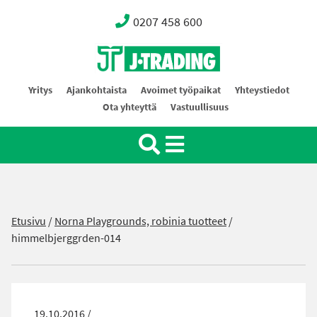
0207 458 600
Oy J-Trading Ab
Yritys
Ajankohtaista
Avoimet työpaikat
Yhteystiedot
Ota yhteyttä
Vastuullisuus
Etusivu
/
Norna Playgrounds, robinia tuotteet
/
himmelbjerggrden-014
19.10.2016 /