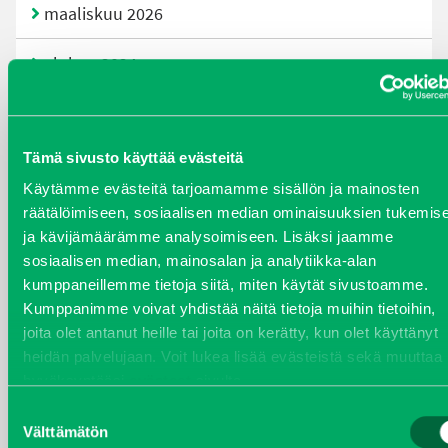
maaliskuu 2026
elokuu 2024
syyskuu 2023
Tämä sivusto käyttää evästeitä
joulukuu 2022
Käytämme evästeitä tarjoamamme sisällön ja mainosten
huhtikuu 2022
räätälöimiseen, sosiaalisen median ominaisuuksien tukemis
ja kävijämäärämme analysoimiseen. Lisäksi jaamme
helmikuu 2022
sosiaalisen median, mainosalan ja analytiikka-alan
kumppaneillemme tietoja siitä, miten käytät sivustoamme.
Kumppanimme voivat yhdistää näitä tietoja muihin tietoihin,
joulukuu 2021
joita olet antanut heille tai joita on kerätty, kun olet käyttänyt
heidän palvelujaan. Voit lukea lisää evästeistä sekä muuttaa
lokakuu 2021
hyväksyntääsi
evästeet
sivulta.
kesäkuu 2021
Suostumuksen
Välttämätön
valinta