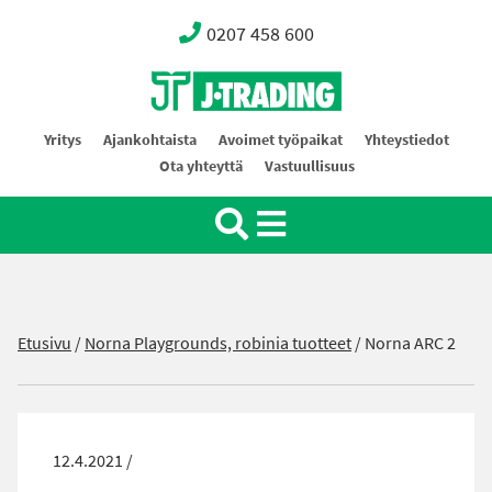
0207 458 600
Oy J-Trading Ab
Yritys
Ajankohtaista
Avoimet työpaikat
Yhteystiedot
Ota yhteyttä
Vastuullisuus
Etusivu
/
Norna Playgrounds, robinia tuotteet
/
Norna ARC 2
12.4.2021 /