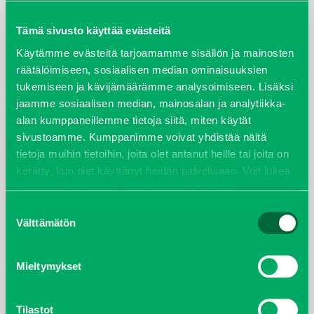
maaliskuu 2026
Tämä sivusto käyttää evästeitä
elokuu 2024
Käytämme evästeitä tarjoamamme sisällön ja mainosten
räätälöimiseen, sosiaalisen median ominaisuuksien
tukemiseen ja kävijämäärämme analysoimiseen. Lisäksi
syyskuu 2023
jaamme sosiaalisen median, mainosalan ja analytiikka-
alan kumppaneillemme tietoja siitä, miten käytät
joulukuu 2022
sivustoamme. Kumppanimme voivat yhdistää näitä
tietoja muihin tietoihin, joita olet antanut heille tai joita on
huhtikuu 2022
kerätty, kun olet käyttänyt heidän palvelujaan. Voit lukea
lisää evästeistä sekä muuttaa hyväksyntääsi
evästeet
helmikuu 2022
sivulta.
Suostumuksen
Välttämätön
valinta
joulukuu 2021
lokakuu 2021
Mieltymykset
kesäkuu 2021
Tilastot