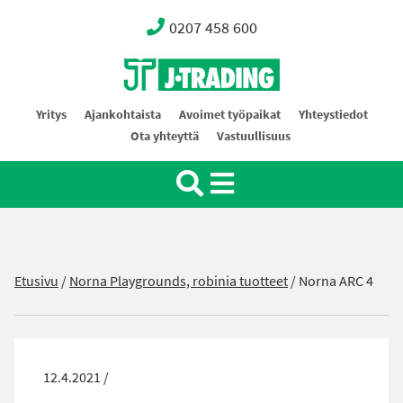
0207 458 600
Oy J-Trading Ab
Yritys
Ajankohtaista
Avoimet työpaikat
Yhteystiedot
Ota yhteyttä
Vastuullisuus
Etusivu
/
Norna Playgrounds, robinia tuotteet
/
Norna ARC 4
12.4.2021 /