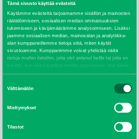
elokuu 2024
Tämä sivusto käyttää evästeitä
Käytämme evästeitä tarjoamamme sisällön ja mainosten
syyskuu 2023
räätälöimiseen, sosiaalisen median ominaisuuksien
tukemiseen ja kävijämäärämme analysoimiseen. Lisäksi
joulukuu 2022
jaamme sosiaalisen median, mainosalan ja analytiikka-
alan kumppaneillemme tietoja siitä, miten käytät
huhtikuu 2022
sivustoamme. Kumppanimme voivat yhdistää näitä
tietoja muihin tietoihin, joita olet antanut heille tai joita on
helmikuu 2022
kerätty, kun olet käyttänyt heidän palvelujaan. Voit lukea
lisää evästeistä sekä muuttaa hyväksyntääsi
evästeet
joulukuu 2021
sivulta.
Suostumuksen
Välttämätön
valinta
lokakuu 2021
Mieltymykset
kesäkuu 2021
tammikuu 2021
Tilastot