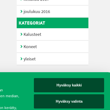
joulukuu 2016
KATEGORIAT
Kalusteet
Koneet
yleiset
Hyväksy kaikki
yjät
an
sen median,
Hyväksy valinta
on kerätty,