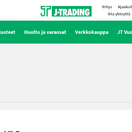
Yritys
Ajankoh
Ota yhteyttä
Oy J-Trading Ab
lusteet
Huolto ja varaosat
Verkkokauppa
JT Vu