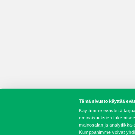
Tämä sivusto käyttää eväs
Koneet
Vaihtokoneet
Kalusteet
Huolto j
Käytämme evästeitä tarjoa
ominaisuuksien tukemisee
mainosalan ja analytiikka-
Kumppanimme voivat yhdistää 