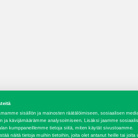
teitä
a varaosat
Verkkokauppa
JT Vuokrakone
Jälleenmy
mamme sisällön ja mainosten räätälöimiseen, sosiaalisen medi
n ja kävijämäärämme analysoimiseen. Lisäksi jaamme sosiaali
alan kumppaneillemme tietoja siitä, miten käytät sivustoamme.
näitä tietoja muihin tietoihin, joita olet antanut heille tai joita 