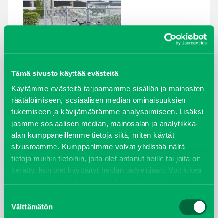
Tämä sivusto käyttää evästeitä
Käytämme evästeitä tarjoamamme sisällön ja mainosten
ARKISTOT
räätälöimiseen, sosiaalisen median ominaisuuksien
tukemiseen ja kävijämäärämme analysoimiseen. Lisäksi
maaliskuu 2026
jaamme sosiaalisen median, mainosalan ja analytiikka-
alan kumppaneillemme tietoja siitä, miten käytät
elokuu 2024
sivustoamme. Kumppanimme voivat yhdistää näitä
tietoja muihin tietoihin, joita olet antanut heille tai joita on
syyskuu 2023
kerätty, kun olet käyttänyt heidän palvelujaan. Voit lukea
lisää evästeistä sekä muuttaa hyväksyntääsi
evästeet
joulukuu 2022
sivulta.
Suostumuksen
Välttämätön
valinta
huhtikuu 2022