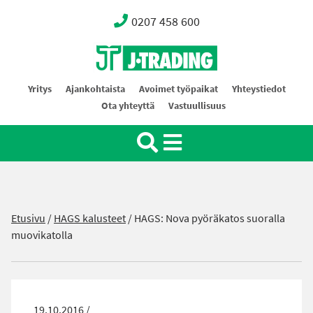
0207 458 600
Oy J-Trading Ab
Yritys
Ajankohtaista
Avoimet työpaikat
Yhteystiedot
Ota yhteyttä
Vastuullisuus
Etusivu
/
HAGS kalusteet
/
HAGS: Nova pyöräkatos suoralla
muovikatolla
19.10.2016 /