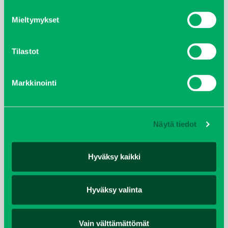
Mieltymykset
helmikuu 2022
joulukuu 2021
Tilastot
lokakuu 2021
Markkinointi
kesäkuu 2021
tammikuu 2021
Näytä tiedot
helmikuu 2020
Hyväksy kaikki
joulukuu 2019
Hyväksy valinta
huhtikuu 2019
Vain välttämättömät
helmikuu 2019