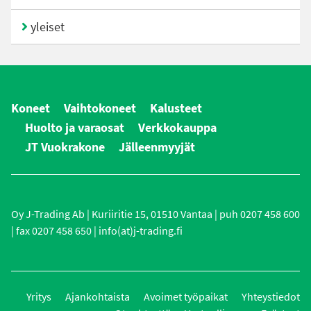
yleiset
Koneet
Vaihtokoneet
Kalusteet
Huolto ja varaosat
Verkkokauppa
JT Vuokrakone
Jälleenmyyjät
Oy J-Trading Ab | Kuriiritie 15, 01510 Vantaa | puh 0207 458 600
| fax 0207 458 650 | info(at)j-trading.fi
Yritys
Ajankohtaista
Avoimet työpaikat
Yhteystiedot