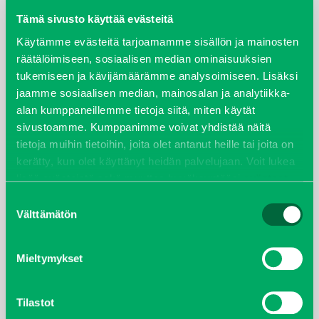
Tämä sivusto käyttää evästeitä
elokuu 2024
Käytämme evästeitä tarjoamamme sisällön ja mainosten
räätälöimiseen, sosiaalisen median ominaisuuksien
syyskuu 2023
tukemiseen ja kävijämäärämme analysoimiseen. Lisäksi
jaamme sosiaalisen median, mainosalan ja analytiikka-
joulukuu 2022
alan kumppaneillemme tietoja siitä, miten käytät
sivustoamme. Kumppanimme voivat yhdistää näitä
huhtikuu 2022
tietoja muihin tietoihin, joita olet antanut heille tai joita on
kerätty, kun olet käyttänyt heidän palvelujaan. Voit lukea
helmikuu 2022
lisää evästeistä sekä muuttaa hyväksyntääsi
evästeet
sivulta.
Suostumuksen
joulukuu 2021
Välttämätön
valinta
lokakuu 2021
Mieltymykset
kesäkuu 2021
Tilastot
tammikuu 2021