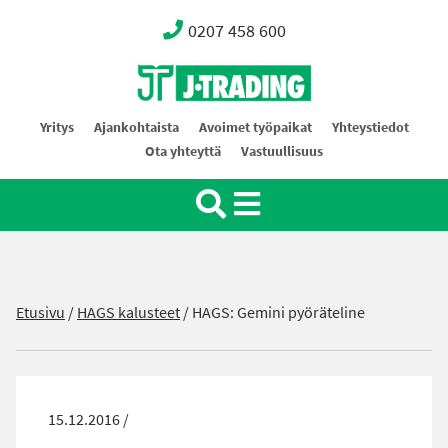
0207 458 600
Oy J-Trading Ab
Yritys
Ajankohtaista
Avoimet työpaikat
Yhteystiedot
Ota yhteyttä
Vastuullisuus
Etusivu
/
HAGS kalusteet
/
HAGS: Gemini pyöräteline
15.12.2016 /