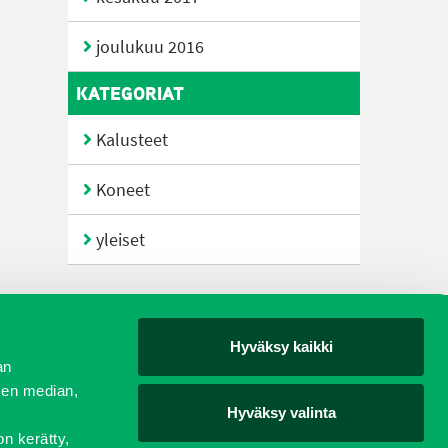
joulukuu 2016
KATEGORIAT
Kalusteet
Koneet
yleiset
Hyväksy kaikki
yjät
an
sen median,
Hyväksy valinta
on kerätty,