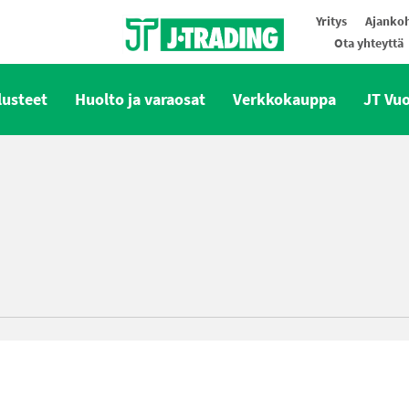
Yritys
Ajankoh
Ota yhteyttä
Oy J-Trading Ab
lusteet
Huolto ja varaosat
Verkkokauppa
JT Vu