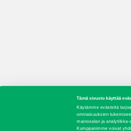
Tämä sivusto käyttää eväs
Koneet
Vaihtokoneet
Kalusteet
Huolto j
Käytämme evästeitä tarjoa
ominaisuuksien tukemisee
mainosalan ja analytiikka-
Kumppanimme voivat yhdistää 