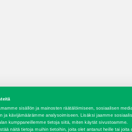
teitä
a varaosat
Verkkokauppa
JT Vuokrakone
Jälleenmy
mamme sisällön ja mainosten räätälöimiseen, sosiaalisen medi
n ja kävijämäärämme analysoimiseen. Lisäksi jaamme sosiaali
alan kumppaneillemme tietoja siitä, miten käytät sivustoamme.
näitä tietoja muihin tietoihin, joita olet antanut heille tai joita 