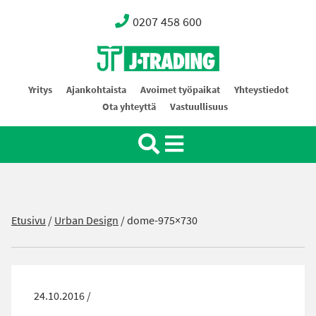
0207 458 600
Oy J-Trading Ab
Yritys
Ajankohtaista
Avoimet työpaikat
Yhteystiedot
Ota yhteyttä
Vastuullisuus
Etusivu
/
Urban Design
/
dome-975×730
24.10.2016 /