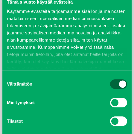
elokuu 2024
Tämä sivusto käyttää evästeitä
Käytämme evästeitä tarjoamamme sisällön ja mainosten
syyskuu 2023
räätälöimiseen, sosiaalisen median ominaisuuksien
tukemiseen ja kävijämäärämme analysoimiseen. Lisäksi
joulukuu 2022
jaamme sosiaalisen median, mainosalan ja analytiikka-
alan kumppaneillemme tietoja siitä, miten käytät
huhtikuu 2022
sivustoamme. Kumppanimme voivat yhdistää näitä
tietoja muihin tietoihin, joita olet antanut heille tai joita on
helmikuu 2022
kerätty, kun olet käyttänyt heidän palvelujaan. Voit lukea
lisää evästeistä sekä muuttaa hyväksyntääsi
evästeet
joulukuu 2021
sivulta.
Suostumuksen
Välttämätön
valinta
lokakuu 2021
Mieltymykset
kesäkuu 2021
tammikuu 2021
Tilastot