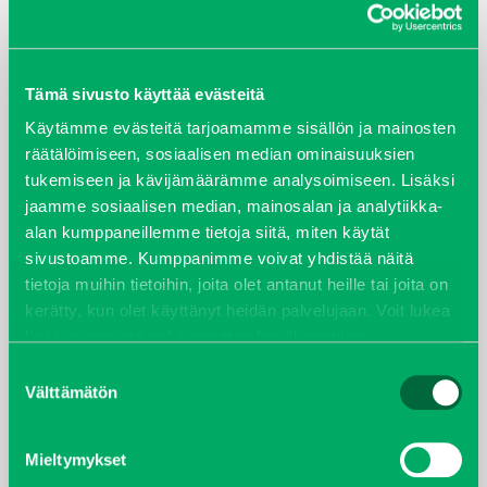
ARKISTOT
Tämä sivusto käyttää evästeitä
maaliskuu 2026
Käytämme evästeitä tarjoamamme sisällön ja mainosten
räätälöimiseen, sosiaalisen median ominaisuuksien
elokuu 2024
tukemiseen ja kävijämäärämme analysoimiseen. Lisäksi
jaamme sosiaalisen median, mainosalan ja analytiikka-
syyskuu 2023
alan kumppaneillemme tietoja siitä, miten käytät
sivustoamme. Kumppanimme voivat yhdistää näitä
joulukuu 2022
tietoja muihin tietoihin, joita olet antanut heille tai joita on
kerätty, kun olet käyttänyt heidän palvelujaan. Voit lukea
huhtikuu 2022
lisää evästeistä sekä muuttaa hyväksyntääsi
evästeet
sivulta.
Suostumuksen
helmikuu 2022
Välttämätön
valinta
joulukuu 2021
Mieltymykset