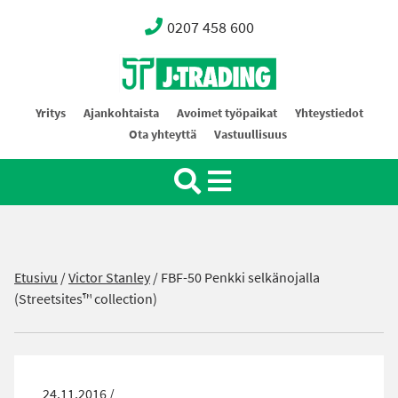
0207 458 600
Oy J-Trading Ab
Yritys
Ajankohtaista
Avoimet työpaikat
Yhteystiedot
Ota yhteyttä
Vastuullisuus
Etusivu
/
Victor Stanley
/
FBF-50 Penkki selkänojalla
(Streetsites™ collection)
24.11.2016 /