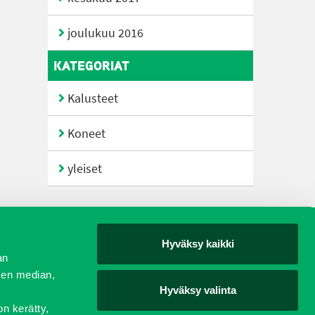
joulukuu 2016
KATEGORIAT
Kalusteet
Koneet
yleiset
Hyväksy kaikki
yjät
an
sen median,
Hyväksy valinta
on kerätty,