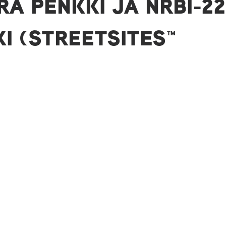
RA PENKKI JA NRBI-22
I (STREETSITES™