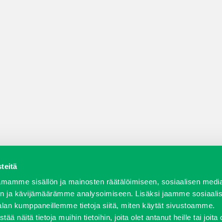
teitä
a varaosat
Verkkokauppa
JT Vuokrakone
Jälleenmy
mamme sisällön ja mainosten räätälöimiseen, sosiaalisen medi
n ja kävijämäärämme analysoimiseen. Lisäksi jaamme sosiaali
alan kumppaneillemme tietoja siitä, miten käytät sivustoamme.
näitä tietoja muihin tietoihin, joita olet antanut heille tai joita 