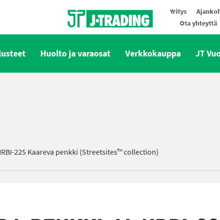
Yritys
Ajankoh
Ota yhteyttä
Oy J-Trading Ab
lusteet
Huolto ja varaosat
Verkkokauppa
JT Vu
BI-225 Kaareva penkki (Streetsites™ collection)