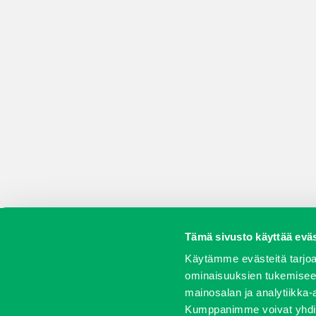
Tämä sivusto käyttää eväs
Koneet
Vaihtokoneet
Kalusteet
Huolto j
Käytämme evästeitä tarjoa
ominaisuuksien tukemisee
mainosalan ja analytiikka-
Kumppanimme voivat yhdistää 