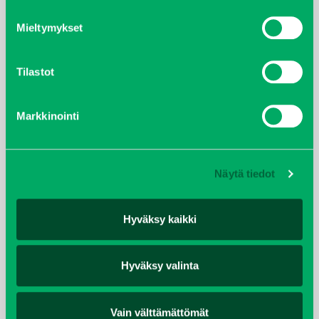
Mieltymykset
helmikuu 2022
joulukuu 2021
Tilastot
lokakuu 2021
Markkinointi
kesäkuu 2021
tammikuu 2021
Näytä tiedot
helmikuu 2020
Hyväksy kaikki
joulukuu 2019
Hyväksy valinta
huhtikuu 2019
Vain välttämättömät
helmikuu 2019