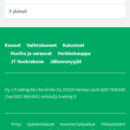
yleiset
Koneet
Vaihtokoneet
Kalusteet
Huolto ja varaosat
Verkkokauppa
JT Vuokrakone
Jälleenmyyjät
Oy J-Trading Ab | Kuriiritie 15, 01510 Vantaa | puh 0207 458 600
| fax 0207 458 650 | info(at)j-trading.fi
Yritys
Ajankohtaista
Avoimet työpaikat
Yhteystiedot