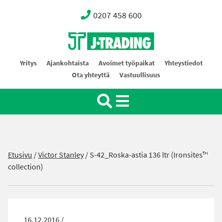
0207 458 600
Oy J-Trading Ab
Yritys
Ajankohtaista
Avoimet työpaikat
Yhteystiedot
Ota yhteyttä
Vastuullisuus
Etusivu
/
Victor Stanley
/
S-42_Roska-astia 136 ltr (Ironsites™
collection)
16.12.2016 /