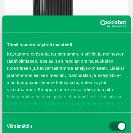
Tämä sivusto käyttää evästeitä
Käytämme evästeitä tarjoamamme sisällön ja mainosten
ARKISTOT
räätälöimiseen, sosiaalisen median ominaisuuksien
tukemiseen ja kävijämäärämme analysoimiseen. Lisäksi
maaliskuu 2026
jaamme sosiaalisen median, mainosalan ja analytiikka-
alan kumppaneillemme tietoja siitä, miten käytät
elokuu 2024
sivustoamme. Kumppanimme voivat yhdistää näitä
tietoja muihin tietoihin, joita olet antanut heille tai joita on
syyskuu 2023
kerätty, kun olet käyttänyt heidän palvelujaan. Voit lukea
lisää evästeistä sekä muuttaa hyväksyntääsi
evästeet
joulukuu 2022
sivulta.
Suostumuksen
Välttämätön
valinta
huhtikuu 2022