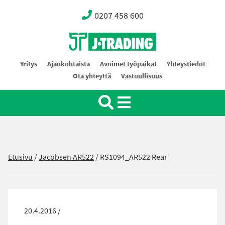
0207 458 600
Oy J-Trading Ab
Yritys
Ajankohtaista
Avoimet työpaikat
Yhteystiedot
Ota yhteyttä
Vastuullisuus
Etusivu
/
Jacobsen AR522
/
RS1094_AR522 Rear
20.4.2016 /