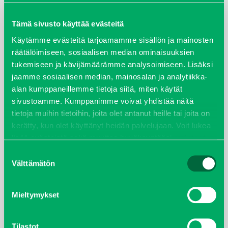
maaliskuu 2026
Tämä sivusto käyttää evästeitä
Käytämme evästeitä tarjoamamme sisällön ja mainosten
elokuu 2024
räätälöimiseen, sosiaalisen median ominaisuuksien
tukemiseen ja kävijämäärämme analysoimiseen. Lisäksi
syyskuu 2023
jaamme sosiaalisen median, mainosalan ja analytiikka-
alan kumppaneillemme tietoja siitä, miten käytät
joulukuu 2022
sivustoamme. Kumppanimme voivat yhdistää näitä
tietoja muihin tietoihin, joita olet antanut heille tai joita on
huhtikuu 2022
kerätty, kun olet käyttänyt heidän palvelujaan. Voit lukea
lisää evästeistä sekä muuttaa hyväksyntääsi
evästeet
helmikuu 2022
sivulta.
Suostumuksen
Välttämätön
valinta
joulukuu 2021
lokakuu 2021
Mieltymykset
kesäkuu 2021
Tilastot