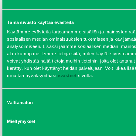
helmikuu 2020
Tämä sivusto käyttää evästeitä
joulukuu 2019
Käytämme evästeitä tarjoamamme sisällön ja mainosten räät
sosiaalisen median ominaisuuksien tukemiseen ja kävijäm
huhtikuu 2019
analysoimiseen. Lisäksi jaamme sosiaalisen median, mainosa
alan kumppaneillemme tietoja siitä, miten käytät sivusto
helmikuu 2019
voivat yhdistää näitä tietoja muihin tietoihin, joita olet antanut h
kerätty, kun olet käyttänyt heidän palvelujaan. Voit lukea lis
elokuu 2018
muuttaa hyväksyntääsi
evästeet
sivulta.
tammikuu 2018
Suostumuksen
Välttämätön
joulukuu 2017
valinta
heinäkuu 2017
Mieltymykset
kesäkuu 2017