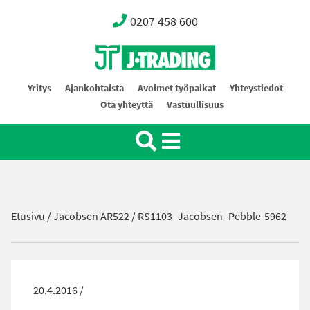
0207 458 600
Oy J-Trading Ab
Yritys
Ajankohtaista
Avoimet työpaikat
Yhteystiedot
Ota yhteyttä
Vastuullisuus
Etusivu
/
Jacobsen AR522
/
RS1103_Jacobsen_Pebble-5962
20.4.2016 /