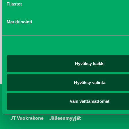
Tilastot
joulukuu 2016
Markkinointi
KATEGORIAT
Kalusteet
Koneet
Hyväksy kaikki
yleiset
Hyväksy valinta
Koneet
Vaihtokoneet
Kalusteet
Vain välttämättömät
Huolto ja varaosat
Verkkokauppa
JT Vuokrakone
Jälleenmyyjät