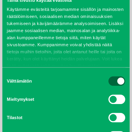
Tämä sivusto käyttää evästeitä
Käytämme evästeitä tarjoamamme sisällön ja mainosten
syyskuu 2023
räätälöimiseen, sosiaalisen median ominaisuuksien
tukemiseen ja kävijämäärämme analysoimiseen. Lisäksi
joulukuu 2022
jaamme sosiaalisen median, mainosalan ja analytiikka-
alan kumppaneillemme tietoja siitä, miten käytät
huhtikuu 2022
sivustoamme. Kumppanimme voivat yhdistää näitä
tietoja muihin tietoihin, joita olet antanut heille tai joita on
helmikuu 2022
kerätty, kun olet käyttänyt heidän palvelujaan. Voit lukea
lisää evästeistä sekä muuttaa hyväksyntääsi
evästeet
joulukuu 2021
sivulta.
Suostumuksen
Välttämätön
valinta
lokakuu 2021
Mieltymykset
kesäkuu 2021
tammikuu 2021
Tilastot
helmikuu 2020