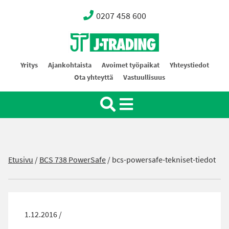
0207 458 600
Oy J-Trading Ab
Yritys
Ajankohtaista
Avoimet työpaikat
Yhteystiedot
Ota yhteyttä
Vastuullisuus
Etusivu
/
BCS 738 PowerSafe
/
bcs-powersafe-tekniset-tiedot
1.12.2016 /