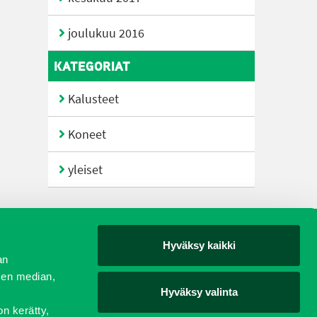
joulukuu 2016
KATEGORIAT
Kalusteet
Koneet
yleiset
Hyväksy kaikki
yjät
an
sen median,
Hyväksy valinta
on kerätty,