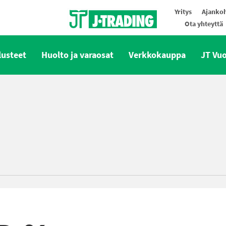
Yritys
Ajankoh
Ota yhteyttä
Oy J-Trading Ab
lusteet
Huolto ja varaosat
Verkkokauppa
JT Vu