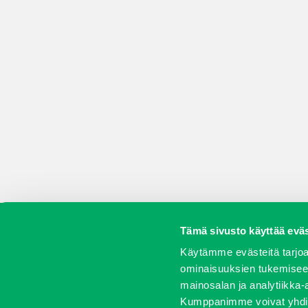
Tämä sivusto käyttää eväs
Koneet
Vaihtokoneet
Kalusteet
Huolto j
Käytämme evästeitä tarjoa
ominaisuuksien tukemisee
mainosalan ja analytiikka-
Kumppanimme voivat yhdistää 