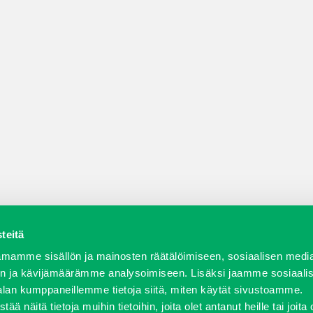
teitä
a varaosat
Verkkokauppa
JT Vuokrakone
Jälleenmy
mamme sisällön ja mainosten räätälöimiseen, sosiaalisen medi
n ja kävijämäärämme analysoimiseen. Lisäksi jaamme sosiaali
alan kumppaneillemme tietoja siitä, miten käytät sivustoamme.
näitä tietoja muihin tietoihin, joita olet antanut heille tai joita 