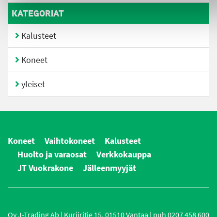
KATEGORIAT
Kalusteet
Koneet
yleiset
Koneet
Vaihtokoneet
Kalusteet
Huolto ja varaosat
Verkkokauppa
JT Vuokrakone
Jälleenmyyjät
Oy J-Trading Ab | Kuriiritie 15, 01510 Vantaa | puh 0207 458 600