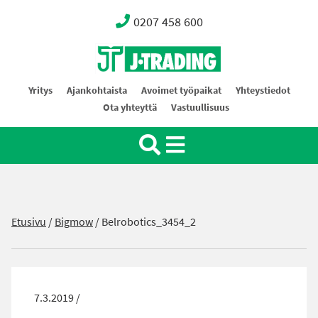
0207 458 600
Oy J-Trading Ab
Yritys
Ajankohtaista
Avoimet työpaikat
Yhteystiedot
Ota yhteyttä
Vastuullisuus
Etusivu
/
Bigmow
/
Belrobotics_3454_2
7.3.2019 /