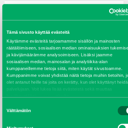
syyskuu 2023
joulukuu 2022
Tämä sivusto käyttää evästeitä
huhtikuu 2022
Käytämme evästeitä tarjoamamme sisällön ja mainosten
räätälöimiseen, sosiaalisen median ominaisuuksien tukemis
helmikuu 2022
ja kävijämäärämme analysoimiseen. Lisäksi jaamme
sosiaalisen median, mainosalan ja analytiikka-alan
joulukuu 2021
kumppaneillemme tietoja siitä, miten käytät sivustoamme.
Kumppanimme voivat yhdistää näitä tietoja muihin tietoihin, jo
lokakuu 2021
olet antanut heille tai joita on kerätty, kun olet käyttänyt heid
palvelujaan. Voit lukea lisää evästeistä sekä muuttaa
kesäkuu 2021
hyväksyntääsi
evästeet
sivulta.
Suostumuksen
tammikuu 2021
Välttämätön
valinta
helmikuu 2020