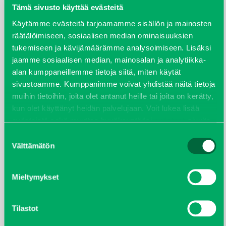
elokuu 2024
Tämä sivusto käyttää evästeitä
Käytämme evästeitä tarjoamamme sisällön ja mainosten
syyskuu 2023
räätälöimiseen, sosiaalisen median ominaisuuksien
tukemiseen ja kävijämäärämme analysoimiseen. Lisäksi
joulukuu 2022
jaamme sosiaalisen median, mainosalan ja analytiikka-
alan kumppaneillemme tietoja siitä, miten käytät
huhtikuu 2022
sivustoamme. Kumppanimme voivat yhdistää näitä tietoja
muihin tietoihin, joita olet antanut heille tai joita on kerätty,
helmikuu 2022
kun olet käyttänyt heidän palvelujaan. Voit lukea lisää
evästeistä sekä muuttaa hyväksyntääsi
evästeet
sivulta.
joulukuu 2021
Suostumuksen
Välttämätön
valinta
lokakuu 2021
kesäkuu 2021
Mieltymykset
tammikuu 2021
Tilastot