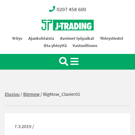
0207 458 600
Oy J-Trading Ab
Yritys
Ajankohtaista
Avoimet työpaikat
Yhteystiedot
Ota yhteyttä
Vastuullisuus
Etusivu
/
Bigmow
/
BigMow_Clavier01
7.3.2019 /