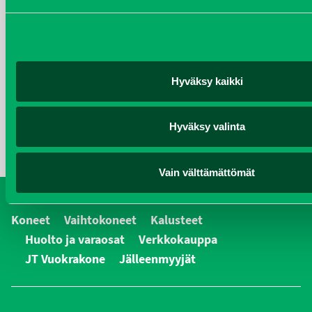
joulukuu 2016
KATEGORIAT
Kalusteet
Hyväksy kaikki
Koneet
Hyväksy valinta
yleiset
Vain välttämättömät
Koneet
Vaihtokoneet
Kalusteet
Huolto ja varaosat
Verkkokauppa
JT Vuokrakone
Jälleenmyyjät