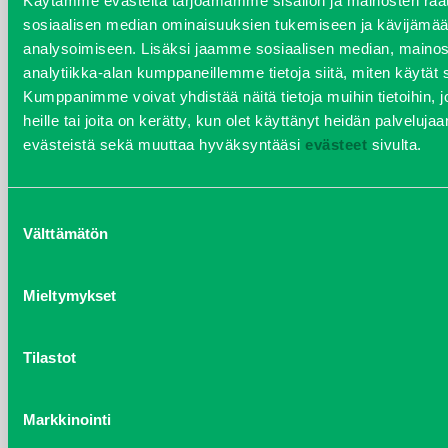
Käytämme evästeitä tarjoamamme sisällön ja mainosten räät
helmikuu 2020
sosiaalisen median ominaisuuksien tukemiseen ja kävijäm
analysoimiseen. Lisäksi jaamme sosiaalisen median, mainos
joulukuu 2019
analytiikka-alan kumppaneillemme tietoja siitä, miten käytä
Kumppanimme voivat yhdistää näitä tietoja muihin tietoihin, jo
huhtikuu 2019
heille tai joita on kerätty, kun olet käyttänyt heidän palvelujaa
evästeistä sekä muuttaa hyväksyntääsi
evästeet
sivulta.
helmikuu 2019
elokuu 2018
Suostumuksen
Välttämätön
valinta
tammikuu 2018
Mieltymykset
joulukuu 2017
heinäkuu 2017
Tilastot
kesäkuu 2017
Markkinointi