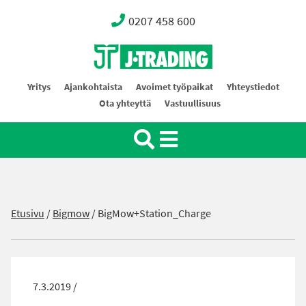
0207 458 600
Oy J-Trading Ab
Yritys
Ajankohtaista
Avoimet työpaikat
Yhteystiedot
Ota yhteyttä
Vastuullisuus
Etusivu
/
Bigmow
/
BigMow+Station_Charge
7.3.2019 /