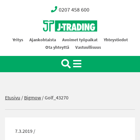
0207 458 600
Oy J-Trading Ab
Yritys
Ajankohtaista
Avoimet työpaikat
Yhteystiedot
Ota yhteyttä
Vastuullisuus
Etusivu
/
Bigmow
/
Golf_43270
7.3.2019 /