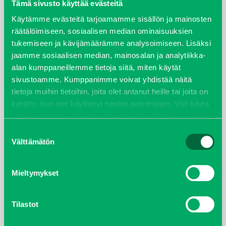
elokuu 2024
Tämä sivusto käyttää evästeitä
Käytämme evästeitä tarjoamamme sisällön ja mainosten
syyskuu 2023
räätälöimiseen, sosiaalisen median ominaisuuksien
tukemiseen ja kävijämäärämme analysoimiseen. Lisäksi
joulukuu 2022
jaamme sosiaalisen median, mainosalan ja analytiikka-
alan kumppaneillemme tietoja siitä, miten käytät
huhtikuu 2022
sivustoamme. Kumppanimme voivat yhdistää näitä
tietoja muihin tietoihin, joita olet antanut heille tai joita on
helmikuu 2022
kerätty, kun olet käyttänyt heidän palvelujaan. Voit lukea
lisää evästeistä sekä muuttaa hyväksyntääsi
evästeet
joulukuu 2021
sivulta.
Suostumuksen
Välttämätön
valinta
lokakuu 2021
Mieltymykset
kesäkuu 2021
tammikuu 2021
Tilastot