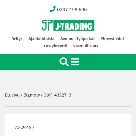
0207 458 600
Oy J-Trading Ab
Yritys
Ajankohtaista
Avoimet työpaikat
Yhteystiedot
Ota yhteyttä
Vastuullisuus
Etusivu
/
Bigmow
/
Golf_43327_3
7.3.2019 /