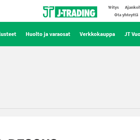
Yritys
Ajankoh
Ota yhteyttä
Oy J-Trading Ab
lusteet
Huolto ja varaosat
Verkkokauppa
JT Vu