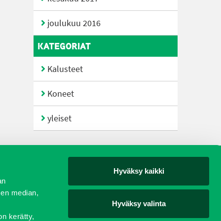
joulukuu 2016
KATEGORIAT
Kalusteet
Koneet
yleiset
Hyväksy kaikki
yjät
an
sen median,
Hyväksy valinta
on kerätty,