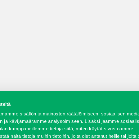
teitä
a varaosat
Verkkokauppa
JT Vuokrakone
Jälleenmy
mamme sisällön ja mainosten räätälöimiseen, sosiaalisen medi
n ja kävijämäärämme analysoimiseen. Lisäksi jaamme sosiaali
alan kumppaneillemme tietoja siitä, miten käytät sivustoamme.
näitä tietoja muihin tietoihin, joita olet antanut heille tai joita 