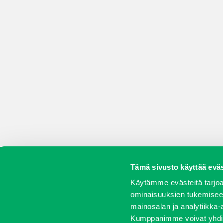
Tämä sivusto käyttää eväs
Koneet
Vaihtokoneet
Kalusteet
Huolto j
Käytämme evästeitä tarjoa
ominaisuuksien tukemisee
mainosalan ja analytiikka-
Kumppanimme voivat yhdistää 