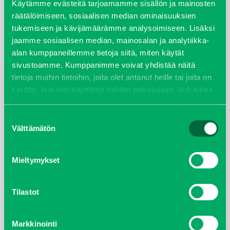
Käytämme evästeitä tarjoamamme sisällön ja mainosten
räätälöimiseen, sosiaalisen median ominaisuuksien
joulukuu 2022
tukemiseen ja kävijämäärämme analysoimiseen. Lisäksi
jaamme sosiaalisen median, mainosalan ja analytiikka-
huhtikuu 2022
alan kumppaneillemme tietoja siitä, miten käytät
sivustoamme. Kumppanimme voivat yhdistää näitä
helmikuu 2022
tietoja muihin tietoihin, joita olet antanut heille tai joita on
kerätty, kun olet käyttänyt heidän palvelujaan. Voit lukea
joulukuu 2021
lisää evästeistä sekä muuttaa hyväksyntääsi
evästeet
sivulta.
Suostumuksen
lokakuu 2021
Välttämätön
valinta
kesäkuu 2021
Mieltymykset
tammikuu 2021
Tilastot
helmikuu 2020
Markkinointi
joulukuu 2019