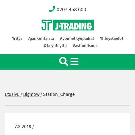
0207 458 600
Oy J-Trading Ab
Yritys
Ajankohtaista
Avoimet työpaikat
Yhteystiedot
Ota yhteyttä
Vastuullisuus
Etusivu
/
Bigmow
/
Station_Charge
7.3.2019 /