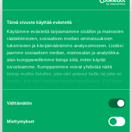
ARKISTOT
Tämä sivusto käyttää evästeitä
maaliskuu 2026
Käytämme evästeitä tarjoamamme sisällön ja mainosten
räätälöimiseen, sosiaalisen median ominaisuuksien
elokuu 2024
tukemiseen ja kävijämäärämme analysoimiseen. Lisäksi
jaamme sosiaalisen median, mainosalan ja analytiikka-
syyskuu 2023
alan kumppaneillemme tietoja siitä, miten käytät
sivustoamme. Kumppanimme voivat yhdistää näitä
joulukuu 2022
tietoja muihin tietoihin, joita olet antanut heille tai joita on
kerätty, kun olet käyttänyt heidän palvelujaan. Voit lukea
huhtikuu 2022
lisää evästeistä sekä muuttaa hyväksyntääsi
evästeet
sivulta.
Suostumuksen
helmikuu 2022
Välttämätön
valinta
joulukuu 2021
Mieltymykset
lokakuu 2021