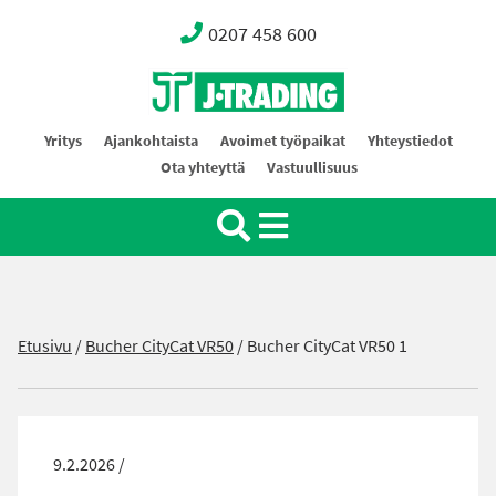
0207 458 600
Oy J-Trading Ab
Yritys
Ajankohtaista
Avoimet työpaikat
Yhteystiedot
Ota yhteyttä
Vastuullisuus
Etusivu
/
Bucher CityCat VR50
/
Bucher CityCat VR50 1
9.2.2026 /