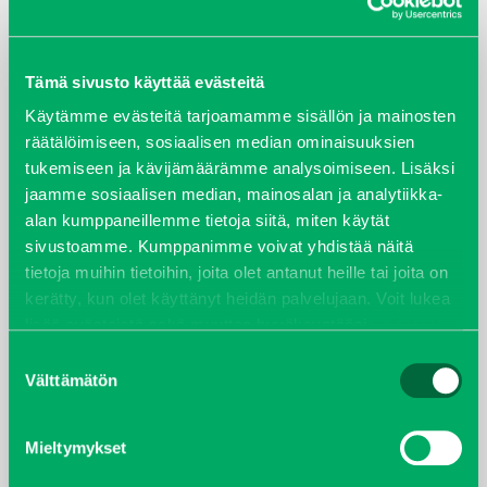
ARKISTOT
Tämä sivusto käyttää evästeitä
maaliskuu 2026
Käytämme evästeitä tarjoamamme sisällön ja mainosten
räätälöimiseen, sosiaalisen median ominaisuuksien
elokuu 2024
tukemiseen ja kävijämäärämme analysoimiseen. Lisäksi
jaamme sosiaalisen median, mainosalan ja analytiikka-
syyskuu 2023
alan kumppaneillemme tietoja siitä, miten käytät
sivustoamme. Kumppanimme voivat yhdistää näitä
joulukuu 2022
tietoja muihin tietoihin, joita olet antanut heille tai joita on
kerätty, kun olet käyttänyt heidän palvelujaan. Voit lukea
huhtikuu 2022
lisää evästeistä sekä muuttaa hyväksyntääsi
evästeet
sivulta.
Suostumuksen
helmikuu 2022
Välttämätön
valinta
joulukuu 2021
Mieltymykset
lokakuu 2021