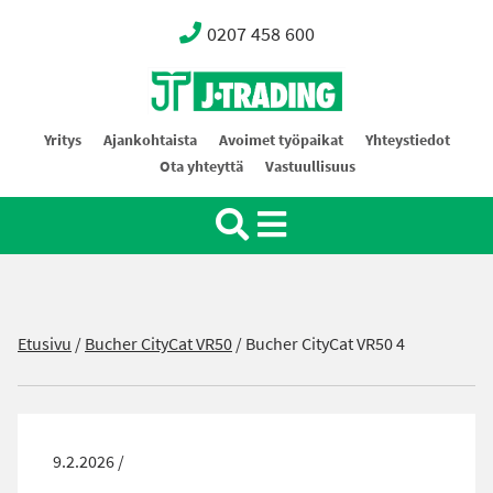
0207 458 600
Oy J-Trading Ab
Yritys
Ajankohtaista
Avoimet työpaikat
Yhteystiedot
Ota yhteyttä
Vastuullisuus
Etusivu
/
Bucher CityCat VR50
/
Bucher CityCat VR50 4
9.2.2026 /