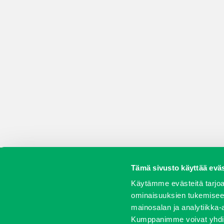
Tämä sivusto käyttää eväs
Koneet
Vaihtokoneet
Kalusteet
Huolto j
Käytämme evästeitä tarjoa
ominaisuuksien tukemisee
mainosalan ja analytiikka-
Kumppanimme voivat yhdistää 