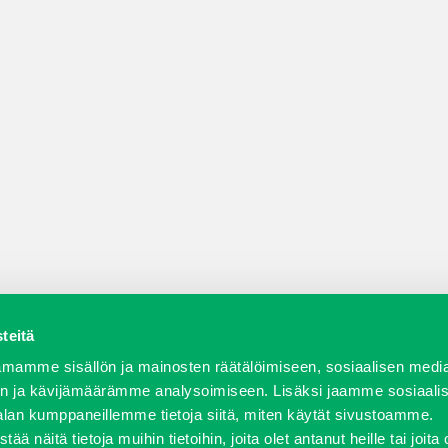
teitä
a varaosat
Verkkokauppa
JT Vuokrakone
Jälleenmy
mamme sisällön ja mainosten räätälöimiseen, sosiaalisen medi
n ja kävijämäärämme analysoimiseen. Lisäksi jaamme sosiaali
alan kumppaneillemme tietoja siitä, miten käytät sivustoamme.
näitä tietoja muihin tietoihin, joita olet antanut heille tai joita 