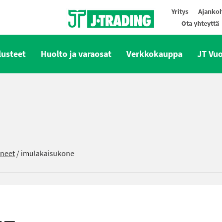
Yritys
Ajankoh
Ota yhteyttä
Oy J-Trading Ab
lusteet
Huolto ja varaosat
Verkkokauppa
JT Vu
oneet
/
imulakaisukone