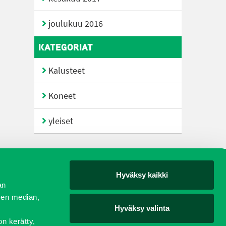
joulukuu 2016
KATEGORIAT
Kalusteet
Koneet
yleiset
Hyväksy kaikki
yjät
an
sen median,
Hyväksy valinta
on kerätty,