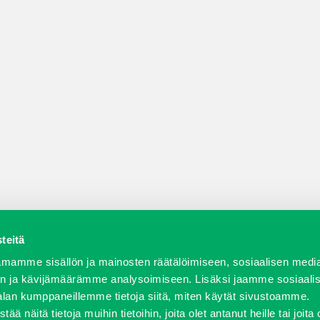
teitä
a varaosat
Verkkokauppa
JT Vuokrakone
Jälleenmy
mamme sisällön ja mainosten räätälöimiseen, sosiaalisen medi
n ja kävijämäärämme analysoimiseen. Lisäksi jaamme sosiaali
alan kumppaneillemme tietoja siitä, miten käytät sivustoamme.
näitä tietoja muihin tietoihin, joita olet antanut heille tai joita 