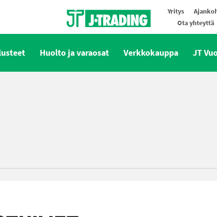
Yritys
Ajankoh
Ota yhteyttä
Oy J-Trading Ab
lusteet
Huolto ja varaosat
Verkkokauppa
JT Vu