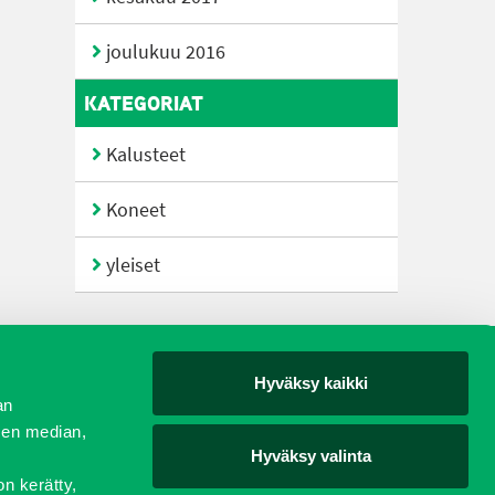
joulukuu 2016
KATEGORIAT
Kalusteet
Koneet
yleiset
Hyväksy kaikki
yjät
an
sen median,
Hyväksy valinta
on kerätty,