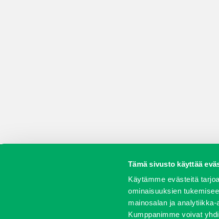
Tämä sivusto käyttää eväs
Koneet
Vaihtokoneet
Kalusteet
Huolto j
Käytämme evästeitä tarjoa
ominaisuuksien tukemisee
mainosalan ja analytiikka-
Kumppanimme voivat yhdistää 