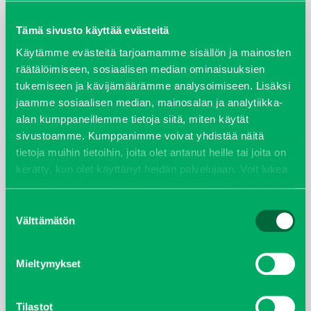
maaliskuu 2026
Tämä sivusto käyttää evästeitä
elokuu 2024
Käytämme evästeitä tarjoamamme sisällön ja mainosten
räätälöimiseen, sosiaalisen median ominaisuuksien
tukemiseen ja kävijämäärämme analysoimiseen. Lisäksi
syyskuu 2023
jaamme sosiaalisen median, mainosalan ja analytiikka-
alan kumppaneillemme tietoja siitä, miten käytät
joulukuu 2022
sivustoamme. Kumppanimme voivat yhdistää näitä
tietoja muihin tietoihin, joita olet antanut heille tai joita on
huhtikuu 2022
kerätty, kun olet käyttänyt heidän palvelujaan. Voit lukea
lisää evästeistä sekä muuttaa hyväksyntääsi
evästeet
helmikuu 2022
sivulta.
Suostumuksen
Välttämätön
valinta
joulukuu 2021
lokakuu 2021
Mieltymykset
kesäkuu 2021
Tilastot