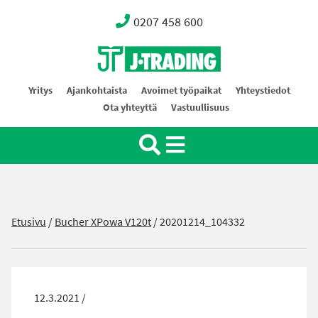
0207 458 600
Oy J-Trading Ab
Yritys
Ajankohtaista
Avoimet työpaikat
Yhteystiedot
Ota yhteyttä
Vastuullisuus
Etusivu
/
Bucher XPowa V120t
/
20201214_104332
12.3.2021 /