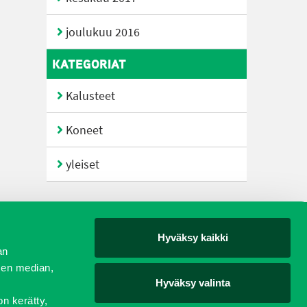
joulukuu 2016
KATEGORIAT
Kalusteet
Koneet
yleiset
Hyväksy kaikki
yjät
an
sen median,
Hyväksy valinta
on kerätty,