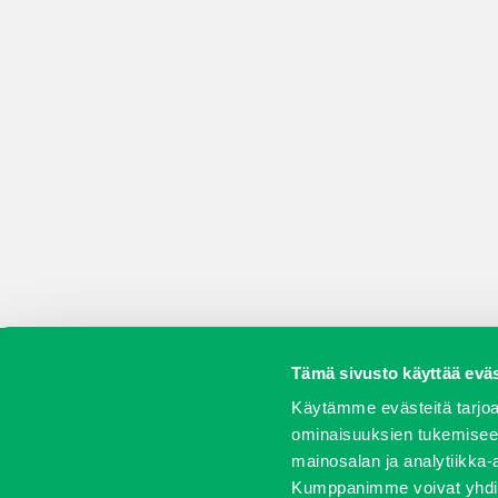
Tämä sivusto käyttää eväs
Koneet
Vaihtokoneet
Kalusteet
Huolto j
Käytämme evästeitä tarjoa
ominaisuuksien tukemisee
mainosalan ja analytiikka-
Kumppanimme voivat yhdistää 