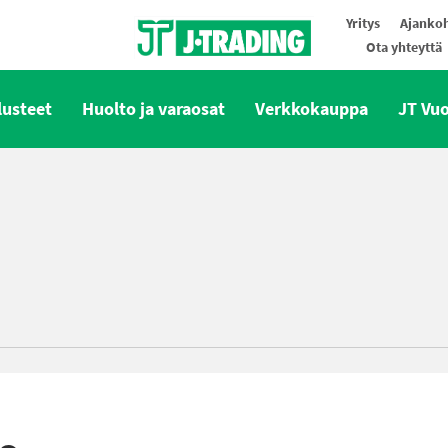
Yritys
Ajankoh
Ota yhteyttä
Oy J-Trading Ab
lusteet
Huolto ja varaosat
Verkkokauppa
JT Vu