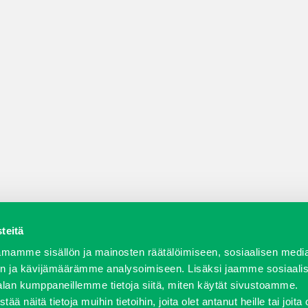
teitä
a varaosat
Verkkokauppa
JT Vuokrakone
Jälleenmy
mamme sisällön ja mainosten räätälöimiseen, sosiaalisen medi
n ja kävijämäärämme analysoimiseen. Lisäksi jaamme sosiaali
alan kumppaneillemme tietoja siitä, miten käytät sivustoamme.
näitä tietoja muihin tietoihin, joita olet antanut heille tai joita 