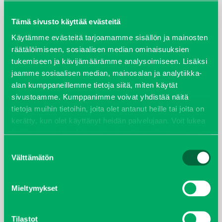
maaliskuu 2026
Tämä sivusto käyttää evästeitä
elokuu 2024
Käytämme evästeitä tarjoamamme sisällön ja mainosten
räätälöimiseen, sosiaalisen median ominaisuuksien
tukemiseen ja kävijämäärämme analysoimiseen. Lisäksi
syyskuu 2023
jaamme sosiaalisen median, mainosalan ja analytiikka-
alan kumppaneillemme tietoja siitä, miten käytät
joulukuu 2022
sivustoamme. Kumppanimme voivat yhdistää näitä
tietoja muihin tietoihin, joita olet antanut heille tai joita on
huhtikuu 2022
kerätty, kun olet käyttänyt heidän palvelujaan. Voit lukea
lisää evästeistä sekä muuttaa hyväksyntääsi
evästeet
helmikuu 2022
sivulta.
Suostumuksen
Välttämätön
valinta
joulukuu 2021
lokakuu 2021
Mieltymykset
kesäkuu 2021
Tilastot