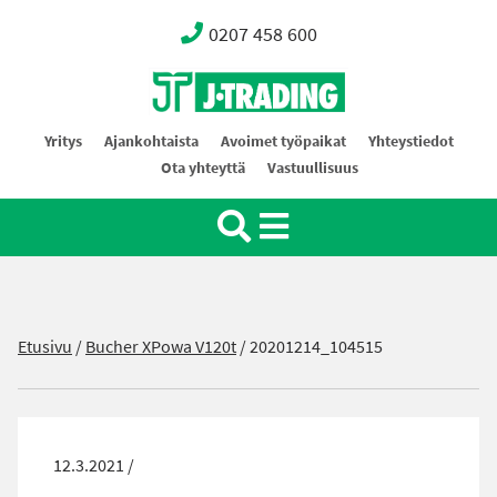
0207 458 600
Oy J-Trading Ab
Yritys
Ajankohtaista
Avoimet työpaikat
Yhteystiedot
Ota yhteyttä
Vastuullisuus
Etusivu
/
Bucher XPowa V120t
/
20201214_104515
12.3.2021 /