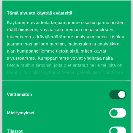
maaliskuu 2026
Tämä sivusto käyttää evästeitä
elokuu 2024
Käytämme evästeitä tarjoamamme sisällön ja mainosten
räätälöimiseen, sosiaalisen median ominaisuuksien
tukemiseen ja kävijämäärämme analysoimiseen. Lisäksi
syyskuu 2023
jaamme sosiaalisen median, mainosalan ja analytiikka-
alan kumppaneillemme tietoja siitä, miten käytät
joulukuu 2022
sivustoamme. Kumppanimme voivat yhdistää näitä
tietoja muihin tietoihin, joita olet antanut heille tai joita on
huhtikuu 2022
kerätty, kun olet käyttänyt heidän palvelujaan. Voit lukea
lisää evästeistä sekä muuttaa hyväksyntääsi
evästeet
helmikuu 2022
sivulta.
Suostumuksen
Välttämätön
valinta
joulukuu 2021
lokakuu 2021
Mieltymykset
kesäkuu 2021
Tilastot