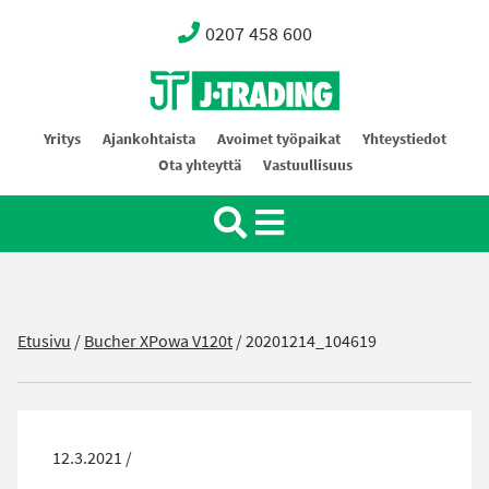
0207 458 600
Oy J-Trading Ab
Yritys
Ajankohtaista
Avoimet työpaikat
Yhteystiedot
Ota yhteyttä
Vastuullisuus
Etusivu
/
Bucher XPowa V120t
/
20201214_104619
12.3.2021 /