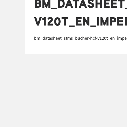
BM_DATASHEET
V120T_EN_IMPE
bm_datasheet_stms_bucher-hcf-v120t_en_impe