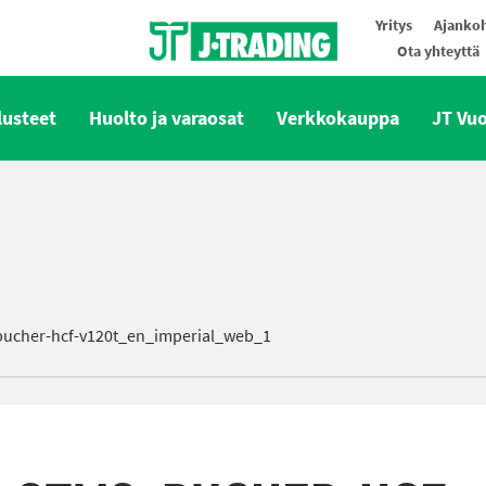
Yritys
Ajankoh
Ota yhteyttä
Oy J-Trading Ab
lusteet
Huolto ja varaosat
Verkkokauppa
JT Vu
ucher-hcf-v120t_en_imperial_web_1