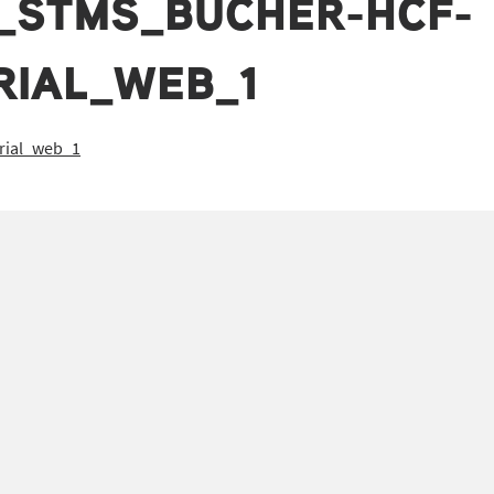
_STMS_BUCHER-HCF-
RIAL_WEB_1
rial_web_1