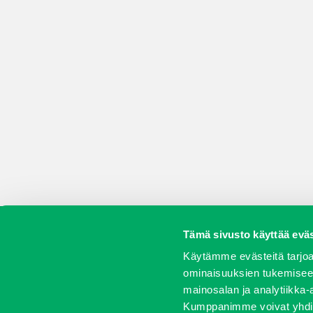
Tämä sivusto käyttää eväs
Koneet
Vaihtokoneet
Kalusteet
Huolto j
Käytämme evästeitä tarjoa
ominaisuuksien tukemisee
mainosalan ja analytiikka-
Kumppanimme voivat yhdistää 