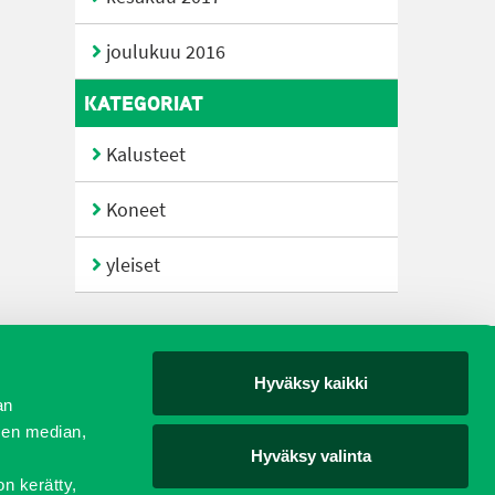
joulukuu 2016
KATEGORIAT
Kalusteet
Koneet
yleiset
Hyväksy kaikki
yjät
an
sen median,
Hyväksy valinta
on kerätty,