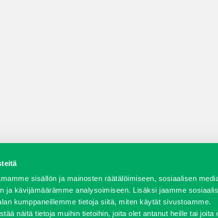
teitä
a varaosat
Verkkokauppa
JT Vuokrakone
Jälleenmy
mamme sisällön ja mainosten räätälöimiseen, sosiaalisen medi
n ja kävijämäärämme analysoimiseen. Lisäksi jaamme sosiaali
alan kumppaneillemme tietoja siitä, miten käytät sivustoamme.
näitä tietoja muihin tietoihin, joita olet antanut heille tai joita 