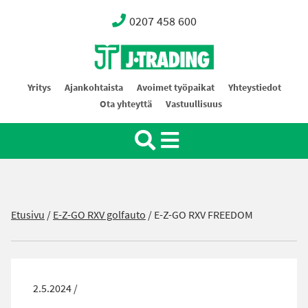
0207 458 600
Oy J-Trading Ab
Yritys
Ajankohtaista
Avoimet työpaikat
Yhteystiedot
Ota yhteyttä
Vastuullisuus
Etusivu
/
E-Z-GO RXV golfauto
/
E-Z-GO RXV FREEDOM
2.5.2024 /