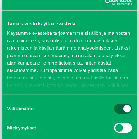
ARKISTOT
Tämä sivusto käyttää evästeitä
maaliskuu 2026
Käytämme evästeitä tarjoamamme sisällön ja mainosten
räätälöimiseen, sosiaalisen median ominaisuuksien
elokuu 2024
tukemiseen ja kävijämäärämme analysoimiseen. Lisäksi
jaamme sosiaalisen median, mainosalan ja analytiikka-
syyskuu 2023
alan kumppaneillemme tietoja siitä, miten käytät
sivustoamme. Kumppanimme voivat yhdistää näitä
joulukuu 2022
tietoja muihin tietoihin, joita olet antanut heille tai joita on
kerätty, kun olet käyttänyt heidän palvelujaan. Voit lukea
huhtikuu 2022
lisää evästeistä sekä muuttaa hyväksyntääsi
evästeet
sivulta.
Suostumuksen
helmikuu 2022
Välttämätön
valinta
joulukuu 2021
Mieltymykset
lokakuu 2021