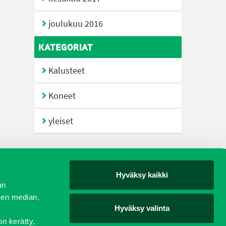
joulukuu 2016
KATEGORIAT
Kalusteet
Koneet
yleiset
Hyväksy kaikki
yjät
an
sen median,
Hyväksy valinta
on kerätty,