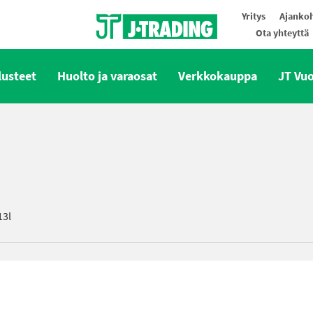
Yritys
Ajankoh
Ota yhteyttä
Oy J-Trading Ab
lusteet
Huolto ja varaosat
Verkkokauppa
JT Vu
13l