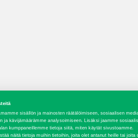
teitä
a varaosat
Verkkokauppa
JT Vuokrakone
Jälleenmy
mamme sisällön ja mainosten räätälöimiseen, sosiaalisen medi
n ja kävijämäärämme analysoimiseen. Lisäksi jaamme sosiaali
alan kumppaneillemme tietoja siitä, miten käytät sivustoamme.
näitä tietoja muihin tietoihin, joita olet antanut heille tai joita 