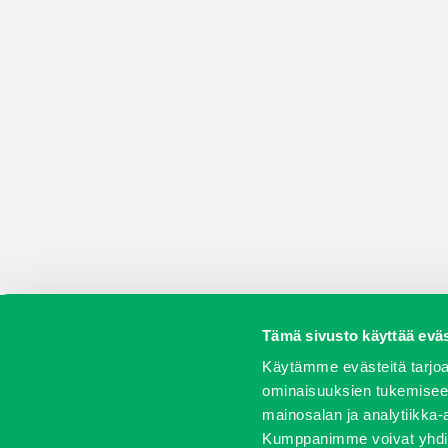
Tämä sivusto käyttää eväs
Koneet
Vaihtokoneet
Kalusteet
Huolto j
Käytämme evästeitä tarjoa
ominaisuuksien tukemisee
mainosalan ja analytiikka-
Kumppanimme voivat yhdistää 