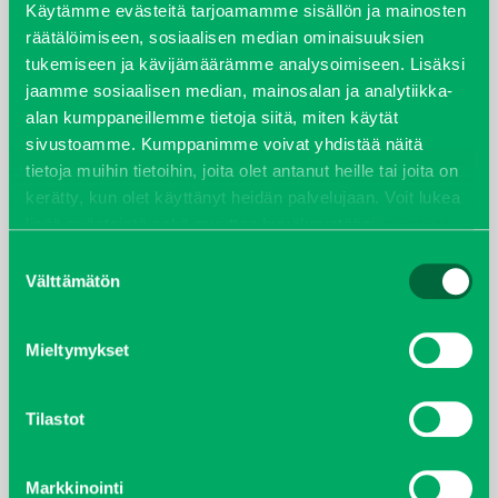
Käytämme evästeitä tarjoamamme sisällön ja mainosten
räätälöimiseen, sosiaalisen median ominaisuuksien
joulukuu 2022
tukemiseen ja kävijämäärämme analysoimiseen. Lisäksi
jaamme sosiaalisen median, mainosalan ja analytiikka-
huhtikuu 2022
alan kumppaneillemme tietoja siitä, miten käytät
sivustoamme. Kumppanimme voivat yhdistää näitä
helmikuu 2022
tietoja muihin tietoihin, joita olet antanut heille tai joita on
kerätty, kun olet käyttänyt heidän palvelujaan. Voit lukea
joulukuu 2021
lisää evästeistä sekä muuttaa hyväksyntääsi
evästeet
sivulta.
Suostumuksen
lokakuu 2021
Välttämätön
valinta
kesäkuu 2021
Mieltymykset
tammikuu 2021
Tilastot
helmikuu 2020
Markkinointi
joulukuu 2019