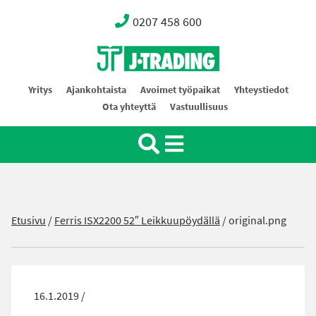
0207 458 600
Oy J-Trading Ab
Yritys
Ajankohtaista
Avoimet työpaikat
Yhteystiedot
Ota yhteyttä
Vastuullisuus
Etusivu
/
Ferris ISX2200 52″ Leikkuupöydällä
/
original.png
16.1.2019 /