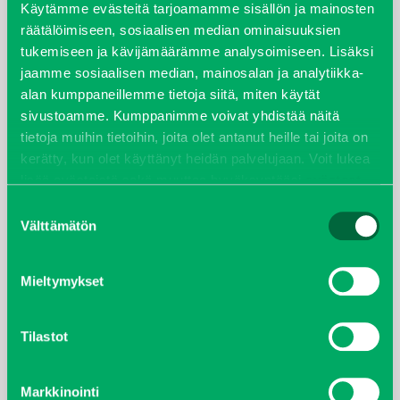
Käytämme evästeitä tarjoamamme sisällön ja mainosten
räätälöimiseen, sosiaalisen median ominaisuuksien
joulukuu 2022
tukemiseen ja kävijämäärämme analysoimiseen. Lisäksi
jaamme sosiaalisen median, mainosalan ja analytiikka-
huhtikuu 2022
alan kumppaneillemme tietoja siitä, miten käytät
sivustoamme. Kumppanimme voivat yhdistää näitä
helmikuu 2022
tietoja muihin tietoihin, joita olet antanut heille tai joita on
kerätty, kun olet käyttänyt heidän palvelujaan. Voit lukea
joulukuu 2021
lisää evästeistä sekä muuttaa hyväksyntääsi
evästeet
sivulta.
Suostumuksen
lokakuu 2021
Välttämätön
valinta
kesäkuu 2021
Mieltymykset
tammikuu 2021
Tilastot
helmikuu 2020
Markkinointi
joulukuu 2019