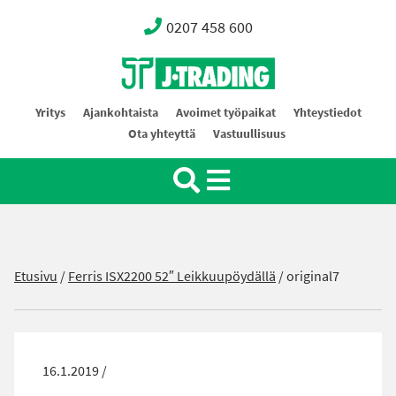
0207 458 600
Oy J-Trading Ab
Yritys
Ajankohtaista
Avoimet työpaikat
Yhteystiedot
Ota yhteyttä
Vastuullisuus
Etusivu
/
Ferris ISX2200 52″ Leikkuupöydällä
/
original7
16.1.2019 /